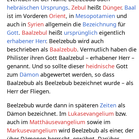
hebräischen
Ursprungs
.
Zebul
heißt
Dünger
.
Baal
ist im Vorderen
Orient
, in
Mesopotamien
und
auch in
Syrien
allgemein die
Bezeichnung
für
Gott
.
Baalzebul
heißt
ursprünglich
eigentlich
erhabener
Herr
. Beelzebub wird auch
beschrieben als
Baalzebub
. Vermutlich haben die
Philister ihren Gott Baalzebul – erhabener Herr –
genannt. Und so sollte dieser
heidnische
Gott
zum
Dämon
abgewertet werden, so dass
Baalzebub als Beelzebub bezeichnet wurde – als
Herr der Fliegen.
Beelzebub wurde dann in späteren
Zeiten
als
Dämon bezeichnet. Im
Lukasevangelium
bzw.
auch im
Matthäusevangelium
sowie im
Markusevangelium
wird Beelzebub als einer, der
über Dämonen herrscht, erwähnt. Darüber