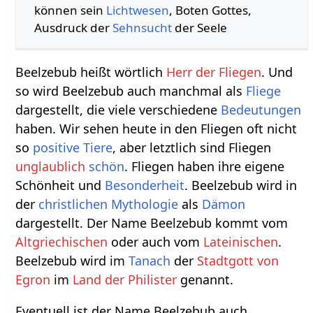
können sein
Lichtwesen
, Boten Gottes,
Ausdruck der
Sehnsucht
der Seele
Beelzebub heißt wörtlich
Herr der Fliegen
. Und
so wird Beelzebub auch manchmal als
Fliege
dargestellt, die viele verschiedene
Bedeutungen
haben. Wir sehen heute in den Fliegen oft nicht
so
positive
Tiere
, aber letztlich sind Fliegen
unglaublich
schön
. Fliegen haben ihre eigene
Schönheit und
Besonderheit
. Beelzebub wird in
der
christlichen
Mythologie
als
Dämon
dargestellt. Der Name Beelzebub kommt vom
Altgriechischen
oder auch vom
Lateinischen
.
Beelzebub wird im
Tanach
der
Stadtgott von
Egron
im
Land der Philister
genannt.
Eventuell ist der Name Beelzebub auch