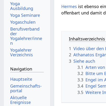
Yoga
Hermes
ist ebenso ei
Ausbildung
offenbart und damit 
Yoga Seminare
Yogaschulen
Berufsverband
der
Yogalehrer/inne
Inhaltsverzeichnis
n
1
Video über den 
Yogalehrer
Verzeichnis
2
Athanatos Ergä
3
Siehe auch
3.1
Arten von
Navigation
3.2
Bitte um 
Hauptseite
3.3
Engel im 
Gemeinschafts­
3.4
Engel Sem
portal
3.5
Weitere I
Aktuelle
Ereignisse