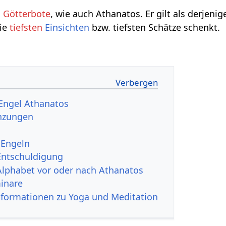
n
Götterbote
, wie auch Athanatos. Er gilt als derjeni
die
tiefsten
Einsichten
bzw. tiefsten Schätze schenkt.
Engel Athanatos
nzungen
 Engeln
Entschuldigung
Alphabet vor oder nach Athanatos
inare
nformationen zu Yoga und Meditation