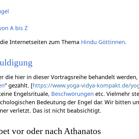
ngel
von A bis Z
h die Internetseiten zum Thema
Hindu Göttinnen
.
uldigung
r die hier in dieser Vortragsreihe behandelt werden
en
" gezählt. [
https://www.yoga-vidya-kompakt.de/yog
keine Engelsrituale,
Beschwörungen
etc. Vielmehr st
chologischen Bedeutung der Engel dar. Wir bitten 
ner verletzt. Das ist nicht beabsichtigt.
et vor oder nach Athanatos