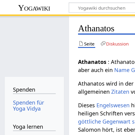
Yogawiki
Athanatos
Seite
Diskussion
Athanatos
: Athanato
aber auch ein
Name
G
Athanatos wird in de
Spenden
allgemeinen
Zitaten
v
Spenden für
Dieses
Engelswesen
h
Yoga Vidya
heiligen Schriften ver
göttliche
Gegenwart
Yoga lernen
Salomon hört, ist ebe