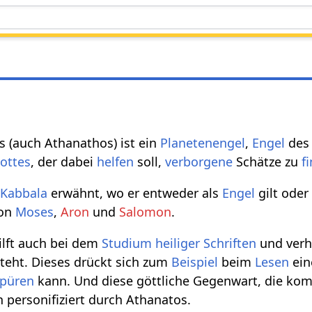
s (auch Athanathos) ist ein
Planetenengel
,
Engel
de
ottes
, der dabei
helfen
soll,
verborgene
Schätze zu
f
r
Kabbala
erwähnt, wo er entweder als
Engel
gilt oder
on
Moses
,
Aron
und
Salomon
.
ilft auch bei dem
Studium
heiliger
Schriften
und verhi
steht. Dieses drückt sich zum
Beispiel
beim
Lesen
ein
spüren
kann. Und diese göttliche Gegenwart, die k
n personifiziert durch Athanatos.