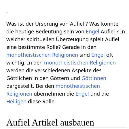
.
Was ist der Ursprung von Aufiel ? Was könnte
die heutige Bedeutung sein von
Engel
Aufiel ? In
welcher spirituellen Überzeugung spielt Aufiel
eine bestimmte Rolle? Gerade in den
monotheistischen
Religionen
sind
Engel
oft
wichtig. In den
monotheistischen
Religionen
werden die verschiedenen Aspekte des
Göttlichen in den Göttern und
Göttinnen
dargestellt. Bei den
monotheistischen
Religionen
übernehmen die
Engel
und die
Heiligen
diese Rolle.
Aufiel Artikel ausbauen