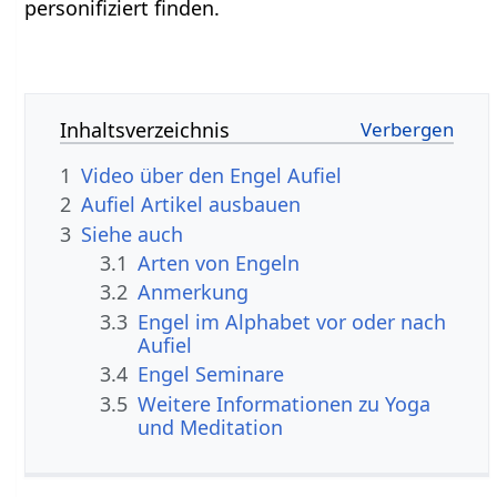
personifiziert finden.
Inhaltsverzeichnis
1
Video über den Engel Aufiel
2
Aufiel Artikel ausbauen
3
Siehe auch
3.1
Arten von Engeln
3.2
Anmerkung
3.3
Engel im Alphabet vor oder nach
Aufiel
3.4
Engel Seminare
3.5
Weitere Informationen zu Yoga
und Meditation