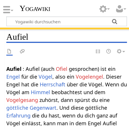
Yogawiki
Aufiel
Aufiel
: Aufiel (auch
Ofiel
gesprochen) ist ein
Engel
für die
Vögel
, also ein
Vogelengel
. Dieser
Engel hat die
Herrschaft
über die Vögel. Wenn du
Vögel am
Himmel
beobachtest und dem
Vogelgesang
zuhörst, dann spürst du eine
göttliche
Gegenwart
. Und diese göttliche
Erfahrung
die du hast, wenn du dich ganz auf
Vögel einlässt, kann man in dem Engel Aufiel