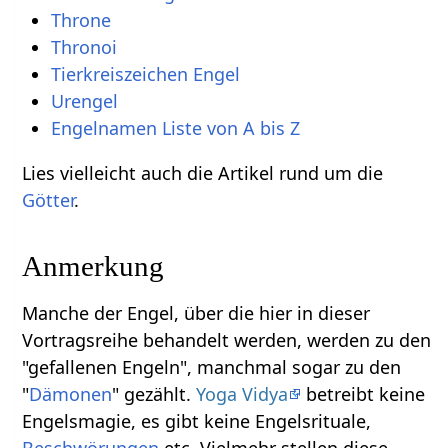
Throne
Thronoi
Tierkreiszeichen Engel
Urengel
Engelnamen Liste von A bis Z
Lies vielleicht auch die Artikel rund um die
Götter
.
Anmerkung
Manche der Engel, über die hier in dieser
Vortragsreihe behandelt werden, werden zu den
"gefallenen Engeln", manchmal sogar zu den
"
Dämonen
" gezählt.
Yoga Vidya
betreibt keine
Engelsmagie, es gibt keine Engelsrituale,