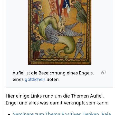
Aufiel ist die Bezeichnung eines Engels,
eines
göttlichen
Boten
Hier einige Links rund um die Themen Aufiel,
Engel und alles was damit verknüpft sein kann:
Seminare zum Thema Positives Denken, Raja