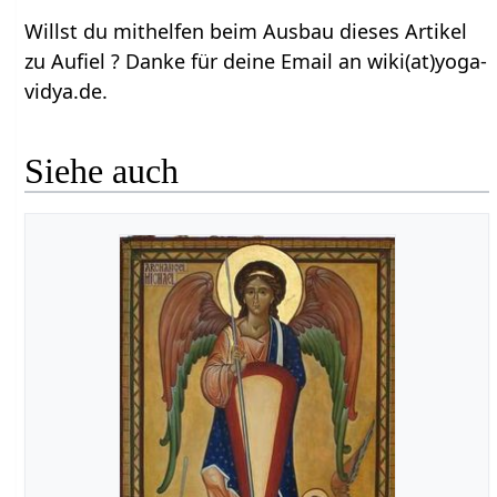
Willst du mithelfen beim Ausbau dieses Artikel
zu Aufiel ? Danke für deine Email an wiki(at)yoga-
vidya.de.
Siehe auch