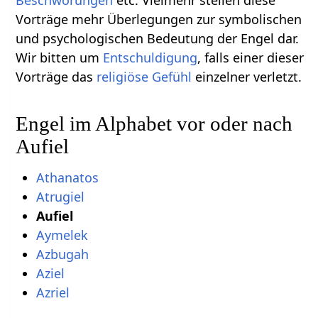
Beschwörungen
etc. Vielmehr stellen diese
Vorträge mehr Überlegungen zur symbolischen
und psychologischen Bedeutung der Engel dar.
Wir bitten um
Entschuldigung
, falls einer dieser
Vorträge das
religiöse
Gefühl
einzelner verletzt.
Engel im Alphabet vor oder nach
Aufiel
Athanatos
Atrugiel
Aufiel
Aymelek
Azbugah
Aziel
Azriel