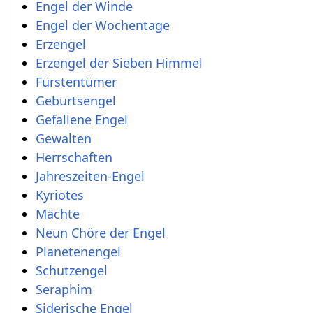
Engel der Winde
Engel der Wochentage
Erzengel
Erzengel der Sieben Himmel
Fürstentümer
Geburtsengel
Gefallene Engel
Gewalten
Herrschaften
Jahreszeiten-Engel
Kyriotes
Mächte
Neun Chöre der Engel
Planetenengel
Schutzengel
Seraphim
Siderische Engel