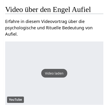
Video über den Engel Aufiel
Erfahre in diesem Videovortrag über die
psychologische und Rituelle Bedeutung von
Aufiel.
Video laden
YouTube