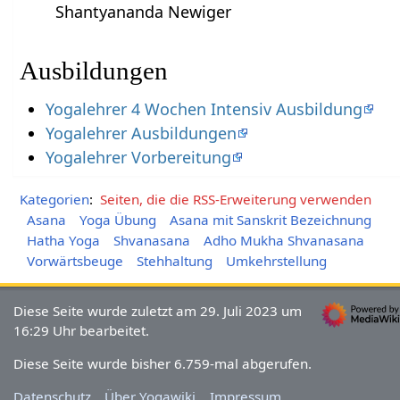
Shantyananda Newiger
Ausbildungen
Yogalehrer 4 Wochen Intensiv Ausbildung
Yogalehrer Ausbildungen
Yogalehrer Vorbereitung
Kategorien
:
Seiten, die die RSS-Erweiterung verwenden
Asana
Yoga Übung
Asana mit Sanskrit Bezeichnung
Hatha Yoga
Shvanasana
Adho Mukha Shvanasana
Vorwärtsbeuge
Stehhaltung
Umkehrstellung
Diese Seite wurde zuletzt am 29. Juli 2023 um
16:29 Uhr bearbeitet.
Diese Seite wurde bisher 6.759-mal abgerufen.
Datenschutz
Über Yogawiki
Impressum