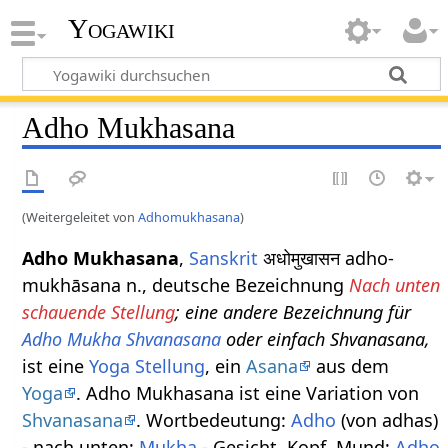
Yogawiki
Adho Mukhasana
(Weitergeleitet von
Adhomukhasana
)
Adho Mukhasana
,
Sanskrit
अधोमुखासन adho-
mukhāsana n., deutsche Bezeichnung
Nach unten
schauende Stellung
; eine andere Bezeichnung für
Adho Mukha Shvanasana
oder einfach Shvanasana,
ist eine
Yoga Stellung
, ein
Asana
aus dem
Yoga
. Adho Mukhasana ist eine Variation von
Shvanasana
. Wortbedeutung:
Adho
(von adhas)
- nach unten;
Mukha
- Gesicht, Kopf, Mund;
Adho