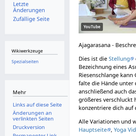
Letzte
Änderungen
Zufällige Seite
YouTube
Ajagarasana - Beschr
Wikiwerkzeuge
Dies ist die
Stellung
Spezialseiten
Bezeichnung eines As
Riesenschlange kann 
falte die Hände unte
anschließend auch da
Mehr
größeres verschluckt
Links auf diese Seite
konzentriere dich auf
Änderungen an
verlinkten Seiten
Alle Variationen und 
Druckversion
Hauptseite
,
Yoga Vid
Permanenter Link