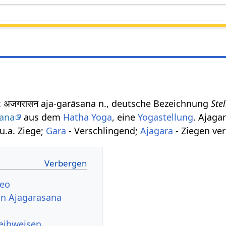
t
अजगरासन aja-garāsana n., deutsche Bezeichnung
Ste
ana
aus dem
Hatha Yoga
, eine
Yogastellung
. Ajaga
u.a. Ziege;
Gara
- Verschlingend;
Ajagara
- Ziegen ve
deo
von Ajagarasana
reibweisen