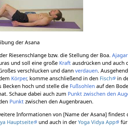
eibung der Asana
der Riesenschlange bzw. die Stellung der Boa.
Ajaga
uras und soll eine große
Kraft
ausdrücken und auch 
Großes verschlucken und dann
verdauen
. Ausgehend
r dem
Körper
, komme anschließend in den
Fisch
in d
s Becken hoch und stelle die
Fußsohlen
auf den Boden
 hat. Schaue dabei auch zum
Punkt zwischen den Au
 den
Punkt
zwischen den Augenbrauen.
weitere Informationen von [Name der Asana] findest
ya Hauptseite
und auch in der
Yoga Vidya App
für