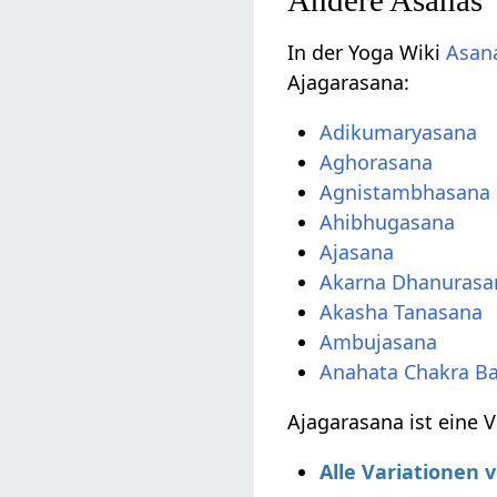
In der Yoga Wiki
Asana
Ajagarasana:
Adikumaryasana
Aghorasana
Agnistambhasana
Ahibhugasana
Ajasana
Akarna Dhanurasa
Akasha Tanasana
Ambujasana
Anahata Chakra B
Ajagarasana ist eine 
Alle Variationen