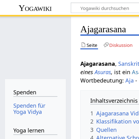
Yogawiki
Ajagarasana
Seite
Diskussion
Ajagarasana
,
Sanskri
eines
Asuras
,
ist ein
As
Wortbedeutung:
Aja
- 
Spenden
Inhaltsverzeichnis
Spenden für
Yoga Vidya
1
Ajagarasana Vi
2
Klassifikation 
3
Quellen
Yoga lernen
4
Alternative Sch