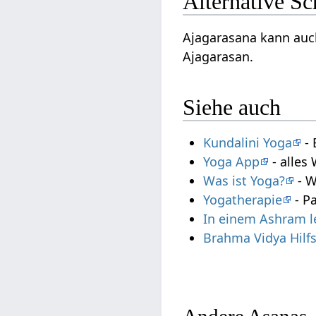
Alternative S
Ajagarasana kann auch
Ajagarasan.
Siehe auch
Kundalini Yoga
- 
Yoga App
- alles
Was ist Yoga?
- W
Yogatherapie
- P
In einem Ashram 
Brahma Vidya Hilf
Andere Asanas