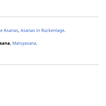
de Asanas
,
Asanas in Rückenlage
.
asana
,
Matsyasana
.