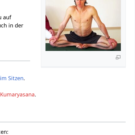
u auf
ch in der
im Sitzen
.
 Kumaryasana
.
ten: