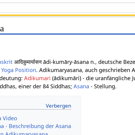
a
skrit
आदिकुमार्यासन ādi-kumāry-āsana n., deutsche Be
e
Yoga Position
. Adikumaryasana, auch geschrieben A
edeutung:
Adikumari
(ādikumāri) - die uranfängliche J
ddhas, einer der 84 Siddhas;
Asana
- Stellung.
 Video
a - Beschreibung der Asana
von Adikumaryasana