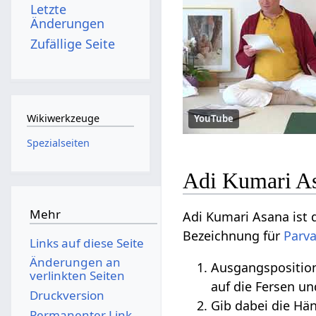
Letzte
Änderungen
Zufällige Seite
Wikiwerkzeuge
YouTube
Spezialseiten
Adi Kumari As
Mehr
Adi Kumari Asana ist 
Bezeichnung für
Parva
Links auf diese Seite
Änderungen an
Ausgangsposition
verlinkten Seiten
auf die Fersen un
Druckversion
Gib dabei die Hä
Permanenter Link