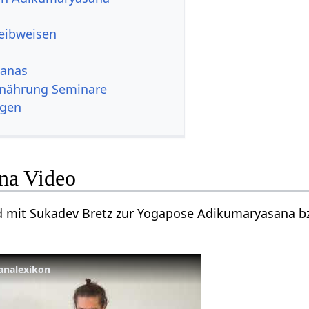
reibweisen
sanas
rnährung Seminare
ngen
na Video
nd mit Sukadev Bretz zur Yogapose Adikumaryasana b
analexikon