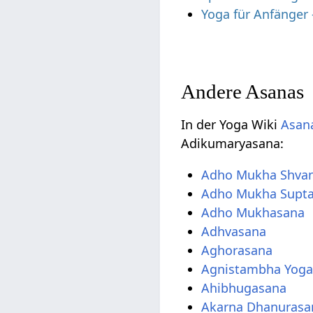
Yoga für Anfänger
Andere Asanas
In der Yoga Wiki
Asana
Adikumaryasana:
Adho Mukha Shva
Adho Mukha Supt
Adho Mukhasana
Adhvasana
Aghorasana
Agnistambha Yog
Ahibhugasana
Akarna Dhanurasa