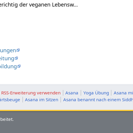
erichtig der veganen Lebensw…
dungen
eitung
bildung
ie RSS-Erweiterung verwenden
Asana
Yoga Übung
Asana mi
ärtsbeuge
Asana im Sitzen
Asana benannt nach einem Sidd
beitet.