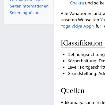
Chakra
und so ka
Seiten­­informationen
Seitenlogbücher
Alle Variationen und 
unseren Webseiten
Yo
Yoga Vidya App
für 
Klassifikatio
Dehnungsrichtung
Körperhaltung: Di
Level: Fortgeschrit
Grundstellung: Ad
Quellen
Adikumaryasana finde