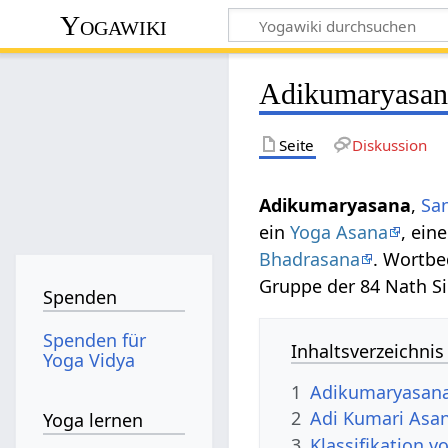
Yogawiki
Adikumaryasan
Seite
Diskussion
Adikumaryasana
,
San
ein
Yoga Asana
, ein
Bhadrasana
. Wortb
Gruppe der 84 Nath Si
Spenden
Spenden für
Inhaltsverzeichnis
Yoga Vidya
1
Adikumaryasana
2
Adi Kumari Asan
Yoga lernen
3
Klassifikation 