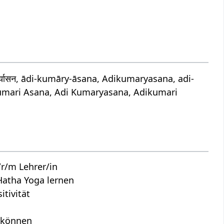
यासन, ādi-kumāry-āsana, Adikumaryasana, adi-
umari Asana, Adi Kumaryasana, Adikumari
r/m Lehrer/in
Hatha Yoga lernen
tivität
n können