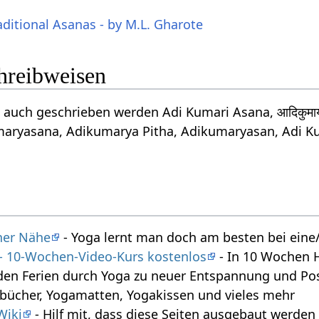
aditional Asanas - by M.L. Gharote
chreibweisen
uch geschrieben werden Adi Kumari Asana, आदिकुमार्
aryasana, Adikumarya Pitha, Adikumaryasan, Adi K
iner Nähe
- Yoga lernt man doch am besten bei eine/
 - 10-Wochen-Video-Kurs kostenlos
- In 10 Wochen 
den Ferien durch Yoga zu neuer Entspannung und Posi
bücher, Yogamatten, Yogakissen und vieles mehr
Wiki
- Hilf mit, dass diese Seiten ausgebaut werde