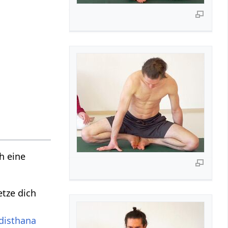
h eine
tze dich
disthana