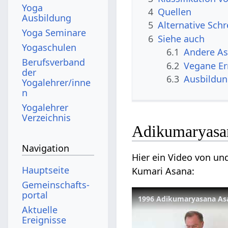
Yoga
4
Quellen
Ausbildung
5
Alternative Sch
Yoga Seminare
6
Siehe auch
Yogaschulen
6.1
Andere A
Berufsverband
6.2
Vegane E
der
6.3
Ausbildu
Yogalehrer/inne
n
Yogalehrer
Verzeichnis
Adikumaryasa
Navigation
Hier ein Video von u
Hauptseite
Kumari Asana:
Gemeinschafts­
portal
1996 Adikumaryasana As
Aktuelle
Ereignisse