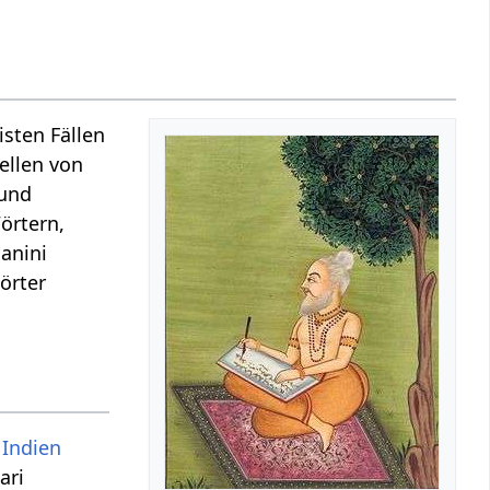
isten Fällen
ellen von
 und
örtern,
anini
örter
n
Indien
ari