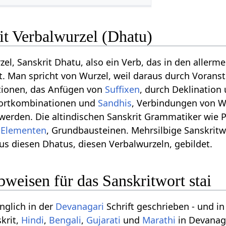
rit Verbalwurzel (Dhatu)
rzel, Sanskrit Dhatu, also ein Verb, das in den allerme
ht. Man spricht von Wurzel, weil daraus durch Voranst
itionen, das Anfügen von
Suffixen
, durch Deklination
Wortkombinationen und
Sandhis
, Verbindungen von W
werden. Die altindischen Sanskrit Grammatiker wie P
,
Elementen
, Grundbausteinen. Mehrsilbige Sanskritw
us diesen Dhatus, diesen Verbalwurzeln, gebildet.
weisen für das Sanskritwort stai
nglich in der
Devanagari
Schrift geschrieben - und i
krit,
Hindi
,
Bengali
,
Gujarati
und
Marathi
in Devanag