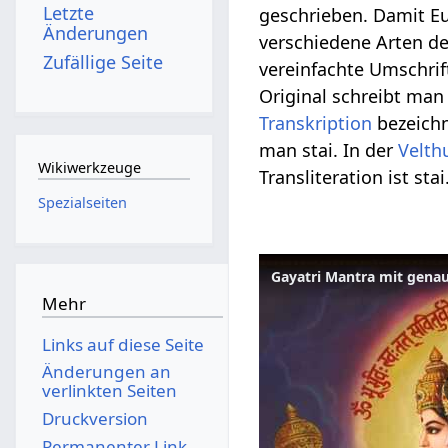
Letzte
geschrieben. Damit Eu
Änderungen
verschiedene Arten de
Zufällige Seite
vereinfachte Umschrift
Original schreibt man स
Transkription
bezeichn
man stai. In der
Velth
Wikiwerkzeuge
Transliteration ist sta
Spezialseiten
Gayatri Mantra mit genau
Mehr
Links auf diese Seite
Änderungen an
verlinkten Seiten
Druckversion
Permanenter Link