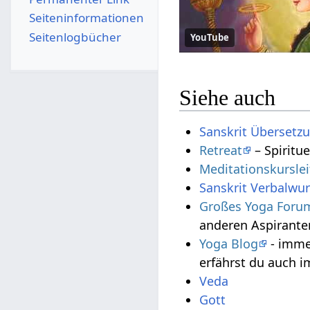
Seiten­­informationen
Seitenlogbücher
YouTube
Siehe auch
Sanskrit Übersetz
Retreat
– Spiritue
Meditationskursle
Sanskrit Verbalwur
Großes Yoga Foru
anderen Aspirante
Yoga Blog
- imme
erfährst du auch 
Veda
Gott