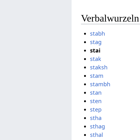
Verbalwurzeln
stabh
stag
stai
stak
staksh
stam
stambh
stan
sten
step
stha
sthag
sthal