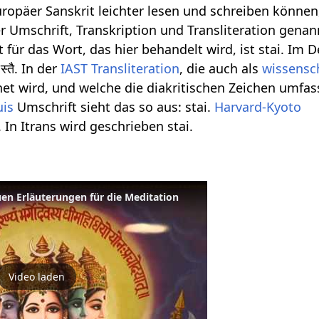
ropäer Sanskrit leichter lesen und schreiben können,
r Umschrift, Transkription und Transliteration genan
 für das Wort, das hier behandelt wird, ist stai. Im 
्तै. In der
IAST
Transliteration
, die auch als
wissensch
et wird, und welche die diakritischen Zeichen umfass
uis
Umschrift sieht das so aus: stai.
Harvard-Kyoto
i. In Itrans wird geschrieben stai.
en Erläuterungen für die Meditation
Video laden