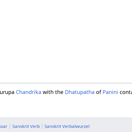
turupa
Chandrika
with the
Dhatupatha
of
Panini
conta
ssar
Sanskrit Verb
Sanskrit Verbalwurzel