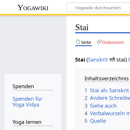
Yogawiki
Stai
Seite
Diskussion
Stai
(
Sanskrit
स्तै stai)
Inhaltsverzeichnis
Spenden
1
Stai als Sanskri
2
Andere Schreibw
Spenden für
Yoga Vidya
3
Siehe auch
4
Verbalwurzeln 
5
Quelle
Yoga lernen