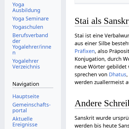
Yoga
Ausbildung
Yoga Seminare
Stai als Sansk
Yogaschulen
Berufsverband
Stai ist eine Verbalwu
der
aus einer Silbe beste
Yogalehrer/inne
Präfixen
, also Präpos
n
Konjugation, durch 
Yogalehrer
Verzeichnis
neue Wörter gebildet 
sprechen von
Dhatus
werden zuallermeist a
Navigation
Hauptseite
Andere Schreib
Gemeinschafts­
portal
Sanskrit wurde ursprü
Aktuelle
Ereignisse
werden bis heute Sans