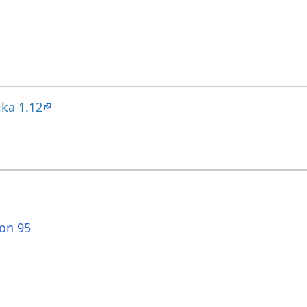
ika 1.12
ion 95