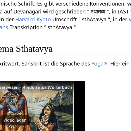
ömische Schrift. Es gibt verschiedene Konventionen, w
auf Devanagari wird geschrieben " स्थातव्य ", in IAST
 in der
Harvard-Kyoto
Umschrift " sthAtavya ", in der
rans
Transkription " sthAtavya ".
ema Sthatavya
kritwort. Sanskrit ist die Sprache des
Yoga
. Hier e
sserwesen - Hinduismus Wörterbuch
Video laden