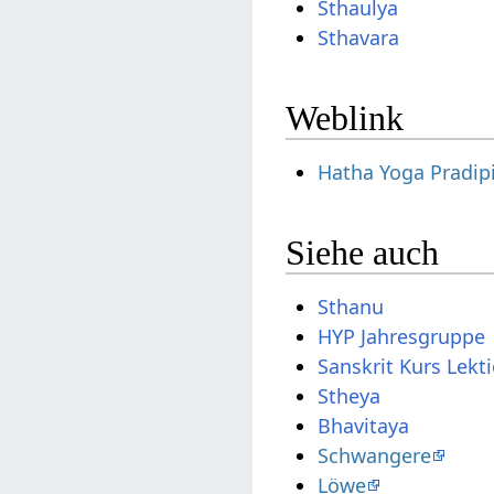
Sthaulya
Sthavara
Weblink
Hatha Yoga Pradip
Siehe auch
Sthanu
HYP Jahresgruppe
Sanskrit Kurs Lekt
Stheya
Bhavitaya
Schwangere
Löwe