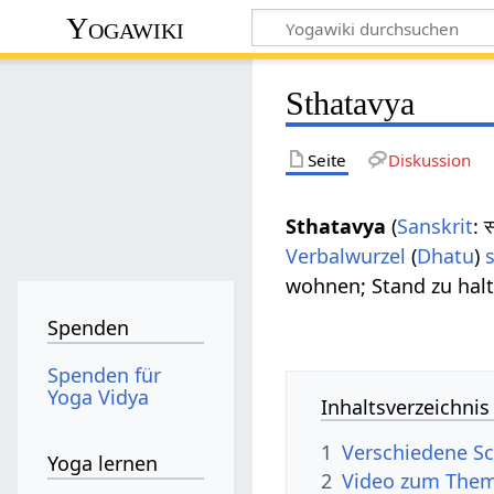
Yogawiki
Sthatavya
Seite
Diskussion
Sthatavya
(
Sanskrit
: 
Verbalwurzel
(
Dhatu
)
wohnen; Stand zu halte
Spenden
Spenden für
Yoga Vidya
Inhaltsverzeichnis
1
Verschiedene Sc
Yoga lernen
2
Video zum Them