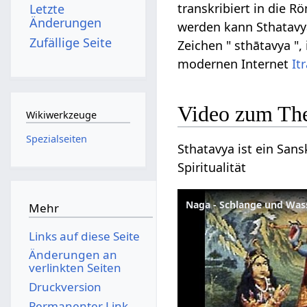
transkribiert in die R
Letzte
Änderungen
werden kann Sthatavya 
Zufällige Seite
Zeichen " sthātavya ",
modernen Internet
It
Video zum Th
Wikiwerkzeuge
Spezialseiten
Sthatavya ist ein Sans
Spiritualität
Naga - Schlange und Wa
Mehr
Links auf diese Seite
Änderungen an
verlinkten Seiten
Druckversion
Permanenter Link