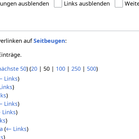
dungen ausblenden
Links ausblenden
Weit
verlinken auf
Seitbeugen
:
inträge.
nächste 50
) (
20
|
50
|
100
|
250
|
500
)
 Links
)
Links
)
nks
)
 Links
)
 Links
)
ks
)
a
(
← Links
)
ks
)