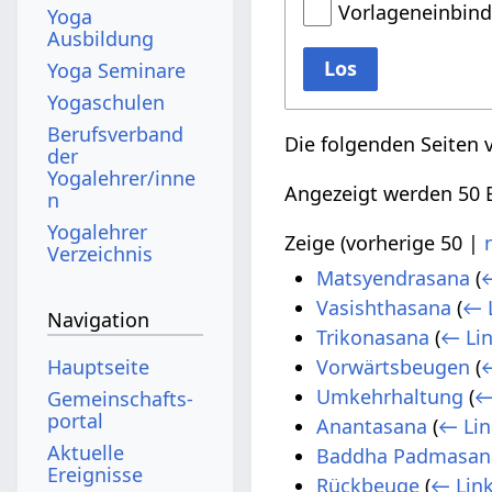
Vorlageneinbin
Yoga
Ausbildung
Los
Yoga Seminare
Yogaschulen
Berufsverband
Die folgenden Seiten 
der
Yogalehrer/inne
Angezeigt werden 50 E
n
Yogalehrer
Zeige (
vorherige 50
|
Verzeichnis
Matsyendrasana
(
←
Vasishthasana
(
← 
Navigation
Trikonasana
(
← Li
Hauptseite
Vorwärtsbeugen
(
←
Umkehrhaltung
(
←
Gemeinschafts­
portal
Anantasana
(
← Lin
Aktuelle
Baddha Padmasan
Ereignisse
Rückbeuge
(
← Lin