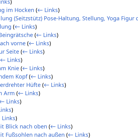
inks
)
ng im Hocken
(
← Links
)
llung (Seitzstütz) Pose-Haltung, Stellung, Yoga Figur
llung
(
← Links
)
 Beingrätsche
(
← Links
)
nach vorne
(
← Links
)
ur Seite
(
← Links
)
(
← Links
)
am Knie
(
← Links
)
endem Kopf
(
← Links
)
verdrehter Hüfte
(
← Links
)
am Arm
(
← Links
)
← Links
)
inks
)
 Links
)
it Blick nach oben
(
← Links
)
it Fußsohlen nach außen
(
← Links
)