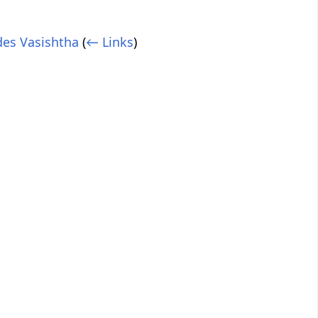
 des Vasishtha
(
← Links
)