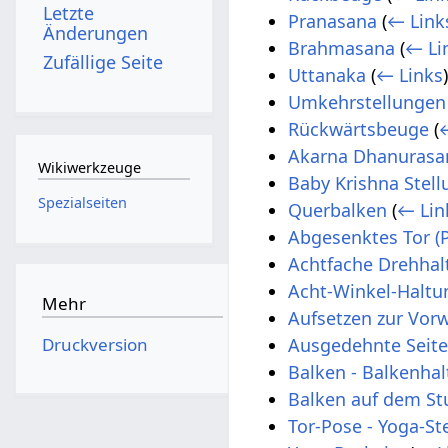
Letzte
Pranasana
(
← Link
Änderungen
Brahmasana
(
← Li
Zufällige Seite
Uttanaka
(
← Links
Umkehrstellungen
Rückwärtsbeuge
(
Akarna Dhanurasa
Wikiwerkzeuge
Baby Krishna Stell
Spezialseiten
Querbalken
(
← Lin
Abgesenktes Tor (
Achtfache Drehhal
Acht-Winkel-Haltu
Mehr
Aufsetzen zur Vorw
Druckversion
Ausgedehnte Seit
Balken - Balkenha
Balken auf dem St
Tor-Pose - Yoga-St