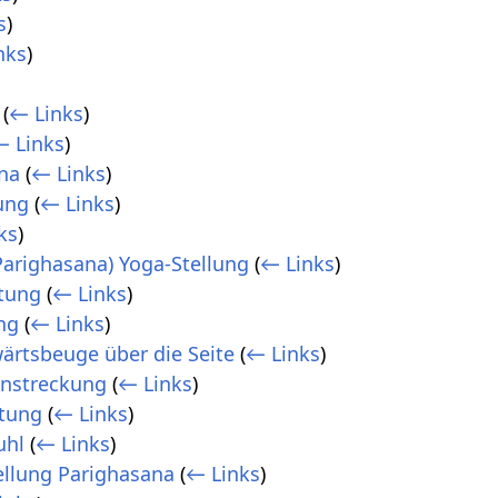
s
)
nks
)
)
(
← Links
)
← Links
)
na
(
← Links
)
ung
(
← Links
)
ks
)
Parighasana) Yoga-Stellung
(
← Links
)
tung
(
← Links
)
ng
(
← Links
)
ärtsbeuge über die Seite
(
← Links
)
enstreckung
(
← Links
)
ltung
(
← Links
)
uhl
(
← Links
)
ellung Parighasana
(
← Links
)