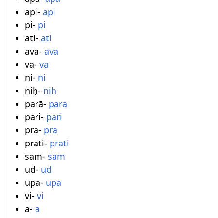
api-
api
pi-
pi
ati-
ati
ava-
ava
va-
va
ni-
ni
niḥ-
nih
parā-
para
pari-
pari
pra-
pra
prati-
prati
sam-
sam
ud-
ud
upa-
upa
vi-
vi
a-
a