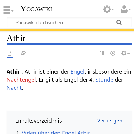
Yogawiki
Athir
Athir
: Athir ist einer der
Engel
, insbesondere ein
Nachtengel
. Er gilt als Engel der 4.
Stunde
der
Nacht
.
Inhaltsverzeichnis
1
Video über den Engel Athir