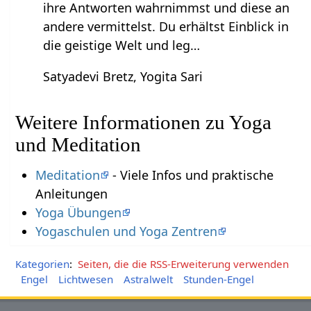
ihre Antworten wahrnimmst und diese an
andere vermittelst. Du erhältst Einblick in
die geistige Welt und leg…
Satyadevi Bretz, Yogita Sari
Weitere Informationen zu Yoga
und Meditation
Meditation
- Viele Infos und praktische
Anleitungen
Yoga Übungen
Yogaschulen und Yoga Zentren
Kategorien
:
Seiten, die die RSS-Erweiterung verwenden
Engel
Lichtwesen
Astralwelt
Stunden-Engel