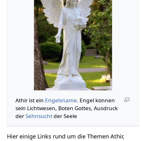
Athir ist ein
Engelsname
. Engel können
sein Lichtwesen, Boten Gottes, Ausdruck
der
Sehnsucht
der Seele
Hier einige Links rund um die Themen Athir,