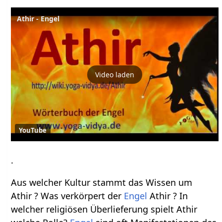
Athir - Engel
Video laden
YouTube
.
Aus welcher Kultur stammt das Wissen um
Athir ? Was verkörpert der
Engel
Athir ? In
welcher religiösen Überlieferung spielt Athir