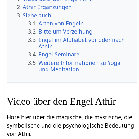
2
Athir Ergänzungen
3
Siehe auch
3.1
Arten von Engeln
3.2
Bitte um Verzeihung
3.3
Engel im Alphabet vor oder nach
Athir
3.4
Engel Seminare
3.5
Weitere Informationen zu Yoga
und Meditation
Video über den Engel Athir
Höre hier über die magische, die mystische, die
symbolische und die psychologische Bedeutung
von Athir.