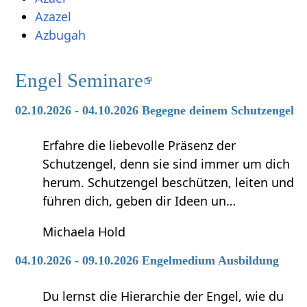
Azazel
Azbugah
Engel Seminare
02.10.2026 - 04.10.2026 Begegne deinem Schutzengel
Erfahre die liebevolle Präsenz der
Schutzengel, denn sie sind immer um dich
herum. Schutzengel beschützen, leiten und
führen dich, geben dir Ideen un…
Michaela Hold
04.10.2026 - 09.10.2026 Engelmedium Ausbildung
Du lernst die Hierarchie der Engel, wie du