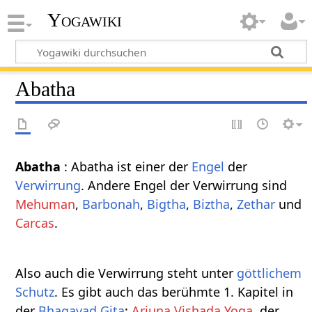
Yogawiki
Abatha
Abatha
: Abatha ist einer der
Engel
der
Verwirrung
. Andere Engel der Verwirrung sind
Mehuman
,
Barbonah
,
Bigtha
,
Biztha
,
Zethar
und
Carcas
.
Also auch die Verwirrung steht unter
göttlichem
Schutz
. Es gibt auch das berühmte 1. Kapitel in
der
Bhagavad Gita
:
Arjuna Vishada Yoga
, der