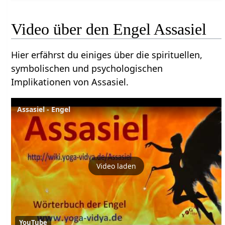
Video über den Engel Assasiel
Hier erfährst du einiges über die spirituellen,
symbolischen und psychologischen
Implikationen von Assasiel.
Assasiel - Engel
Video laden
YouTube