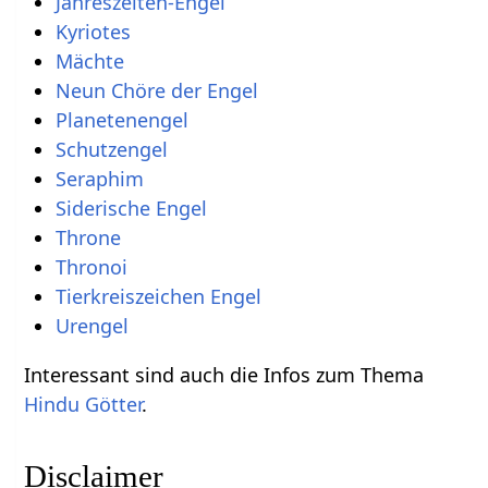
Jahreszeiten-Engel
Kyriotes
Mächte
Neun Chöre der Engel
Planetenengel
Schutzengel
Seraphim
Siderische Engel
Throne
Thronoi
Tierkreiszeichen Engel
Urengel
Interessant sind auch die Infos zum Thema
Hindu Götter
.
Disclaimer