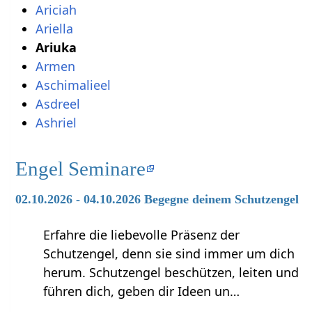
Ariciah
Ariella
Ariuka
Armen
Aschimalieel
Asdreel
Ashriel
Engel Seminare
02.10.2026 - 04.10.2026 Begegne deinem Schutzengel
Erfahre die liebevolle Präsenz der
Schutzengel, denn sie sind immer um dich
herum. Schutzengel beschützen, leiten und
führen dich, geben dir Ideen un…