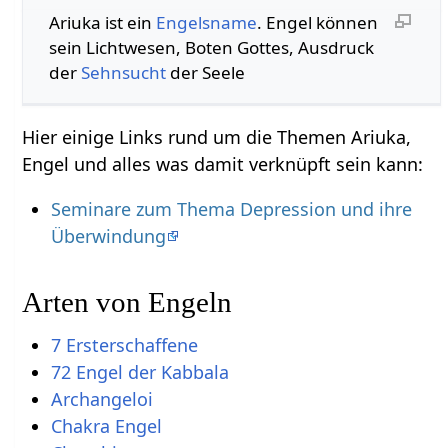
Ariuka ist ein
Engelsname
. Engel können
sein Lichtwesen, Boten Gottes, Ausdruck
der
Sehnsucht
der Seele
Hier einige Links rund um die Themen Ariuka,
Engel und alles was damit verknüpft sein kann:
Seminare zum Thema Depression und ihre
Überwindung
Arten von Engeln
7 Ersterschaffene
72 Engel der Kabbala
Archangeloi
Chakra Engel