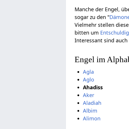
Manche der Engel, übe
sogar zu den "
Dämon
Vielmehr stellen die
bitten um
Entschuldi
Interessant sind auc
Engel im Alphab
Agla
Aglo
Ahadiss
Aker
Aladiah
Albim
Alimon