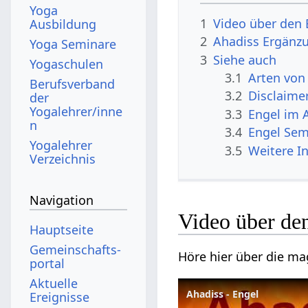
Yoga
1
Video über den 
Ausbildung
2
Ahadiss Ergänz
Yoga Seminare
3
Siehe auch
Yogaschulen
3.1
Arten von
Berufsverband
3.2
Disclaime
der
Yogalehrer/inne
3.3
Engel im 
n
3.4
Engel Sem
Yogalehrer
3.5
Weitere I
Verzeichnis
Navigation
Video über de
Hauptseite
Gemeinschafts­
Höre hier über die ma
portal
Aktuelle
Ahadiss - Engel
Ereignisse