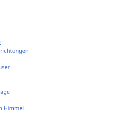
e
srichtungen
user
tage
en Himmel