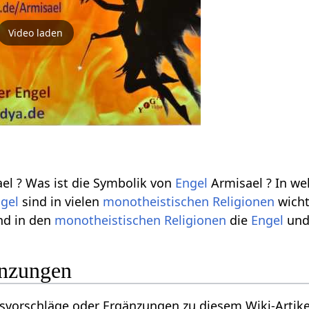
Video laden
l ? Was ist die Symbolik von
Engel
Armisael ? In we
gel
sind in vielen
monotheistischen
Religionen
wicht
ind in den
monotheistischen
Religionen
die
Engel
und
änzungen
vorschläge oder Ergänzungen zu diesem Wiki-Artikel