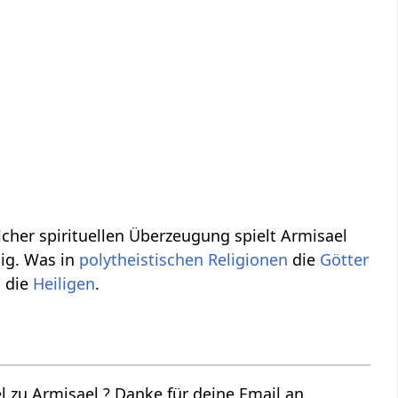
lcher spirituellen Überzeugung spielt Armisael
ig. Was in
polytheistischen
Religionen
die
Götter
 die
Heiligen
.
 zu Armisael ? Danke für deine Email an