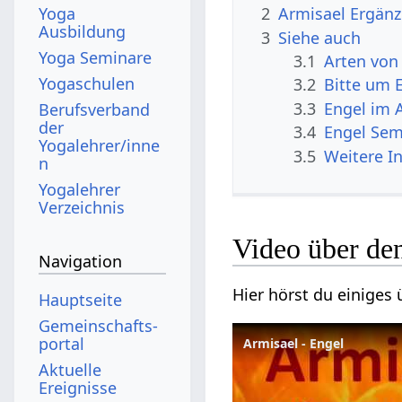
Yoga
2
Armisael Ergän
Ausbildung
3
Siehe auch
Yoga Seminare
3.1
Arten von
Yogaschulen
3.2
Bitte um 
3.3
Engel im 
Berufsverband
der
3.4
Engel Sem
Yogalehrer/inne
3.5
Weitere I
n
Yogalehrer
Verzeichnis
Video über de
Navigation
Hier hörst du einiges 
Hauptseite
Gemeinschafts­
portal
Armisael - Engel
Aktuelle
Ereignisse