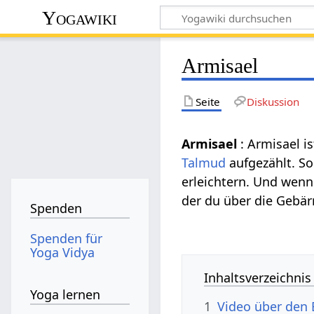
Yogawiki
Armisael
Seite
Diskussion
Armisael
: Armisael i
Talmud
aufgezählt. S
erleichtern. Und wenn
der du über die Gebärm
Spenden
Spenden für
Yoga Vidya
Inhaltsverzeichnis
Yoga lernen
1
Video über den 