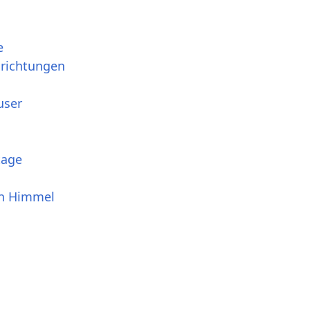
e
srichtungen
user
tage
en Himmel