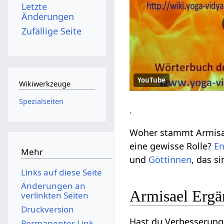
Letzte
Änderungen
Zufällige Seite
YouTube
Wikiwerkzeuge
Spezialseiten
.
Woher stammt Armisae
eine gewisse Rolle?
En
Mehr
und
Göttinnen
, das s
Links auf diese Seite
Änderungen an
Armisael Erg
verlinkten Seiten
Druckversion
Hast du Verbesserungs
Permanenter Link