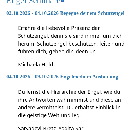
Engel Seminare
02.10.2026 - 04.10.2026 Begegne deinem Schutzengel
Erfahre die liebevolle Präsenz der
Schutzengel, denn sie sind immer um dich
herum. Schutzengel beschützen, leiten und
führen dich, geben dir Ideen un…
Michaela Hold
04.10.2026 - 09.10.2026 Engelmedium Ausbildung
Du lernst die Hierarchie der Engel, wie du
ihre Antworten wahrnimmst und diese an
andere vermittelst. Du erhältst Einblick in
die geistige Welt und leg…
Satyadevi Bretz, Yogita Sari