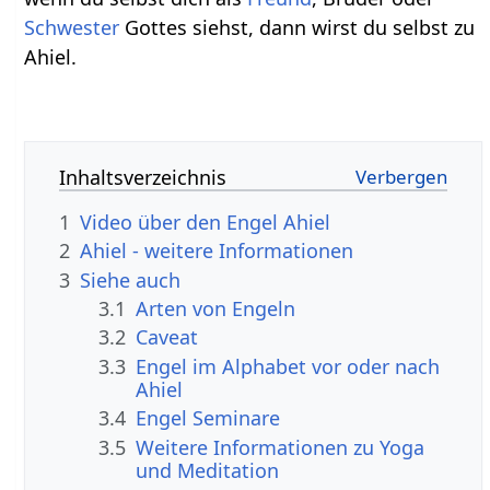
Schwester
Gottes siehst, dann wirst du selbst zu
Ahiel.
Inhaltsverzeichnis
1
Video über den Engel Ahiel
2
Ahiel - weitere Informationen
3
Siehe auch
3.1
Arten von Engeln
3.2
Caveat
3.3
Engel im Alphabet vor oder nach
Ahiel
3.4
Engel Seminare
3.5
Weitere Informationen zu Yoga
und Meditation