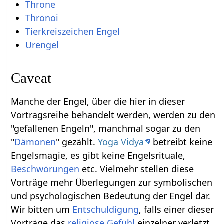
Throne
Thronoi
Tierkreiszeichen Engel
Urengel
Caveat
Manche der Engel, über die hier in dieser
Vortragsreihe behandelt werden, werden zu den
"gefallenen Engeln", manchmal sogar zu den
"
Dämonen
" gezählt.
Yoga Vidya
betreibt keine
Engelsmagie, es gibt keine Engelsrituale,
Beschwörungen
etc. Vielmehr stellen diese
Vorträge mehr Überlegungen zur symbolischen
und psychologischen Bedeutung der Engel dar.
Wir bitten um
Entschuldigung
, falls einer dieser
Vorträge das
religiöse
Gefühl
einzelner verletzt.