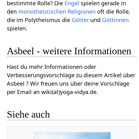
bestimmte Rolle? Die
Engel
spielen gerade in
den
monotheistischen
Religionen
oft die Rolle,
die im Polytheismus die
Götter
und
Göttinnen
spielen.
Asbeel - weitere Informationen
Hast du mehr Informationen oder
Verbesserungsvorschläge zu diesem Artikel über
Asbeel ? Wir freuen uns über deine Vorschläge
per Email an wiki(at)yoga-vidya.de.
Siehe auch