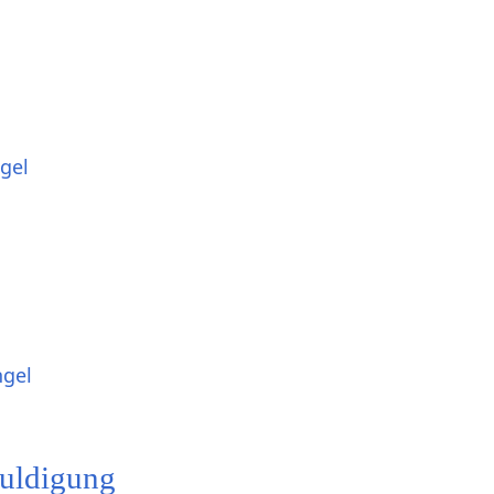
gel
ngel
uldigung