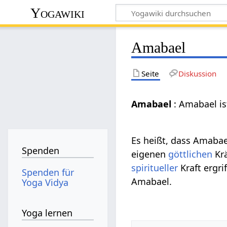
Yogawiki
Amabael
Seite
Diskussion
Amabael
: Amabael is
Es heißt, dass Amabae
Spenden
eigenen
göttlichen
Krä
spiritueller
Kraft ergri
Spenden für
Amabael.
Yoga Vidya
Yoga lernen