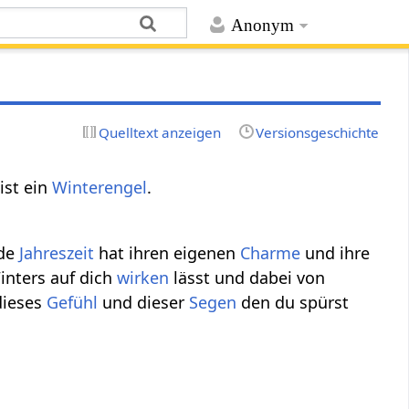
Anonym
Quelltext anzeigen
Versionsgeschichte
ist ein
Winterengel
.
ede
Jahreszeit
hat ihren eigenen
Charme
und ihre
nters auf dich
wirken
lässt und dabei von
dieses
Gefühl
und dieser
Segen
den du spürst