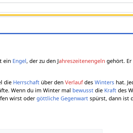
t ein
Engel
, der zu den J
ahreszeitenengeln
gehört. Er 
l die
Herrschaft
über den
Verlauf
des
Winters
hat. J
fte. Wenn du im Winter mal
bewusst
die
Kraft
des Wi
ffen wirst oder
göttliche
Gegenwart
spürst, dann ist 