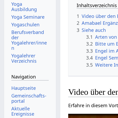
Yoga
Inhaltsverzeichnis
Ausbildung
1
Video über den
Yoga Seminare
2
Amabael Ergän
Yogaschulen
3
Siehe auch
Berufsverband
3.1
Arten von
der
Yogalehrer/inne
3.2
Bitte um 
n
3.3
Engel im 
Yogalehrer
3.4
Engel Sem
Verzeichnis
3.5
Weitere I
Navigation
Hauptseite
Video über de
Gemeinschafts­
portal
Erfahre in diesem Vort
Aktuelle
Ereignisse