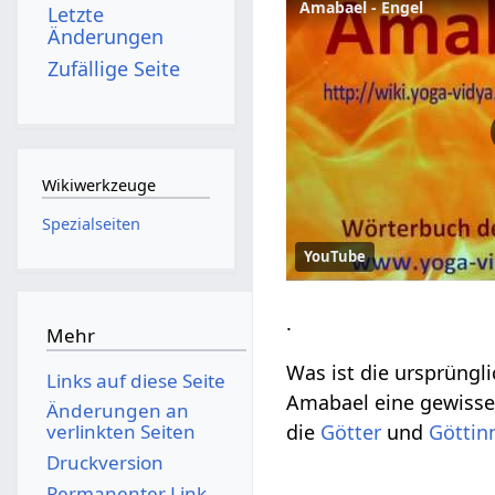
Amabael - Engel
Letzte
Änderungen
Zufällige Seite
Wikiwerkzeuge
Spezialseiten
YouTube
.
Mehr
Was ist die ursprüng
Links auf diese Seite
Amabael eine gewisse
Änderungen an
die
Götter
und
Göttin
verlinkten Seiten
Druckversion
Permanenter Link