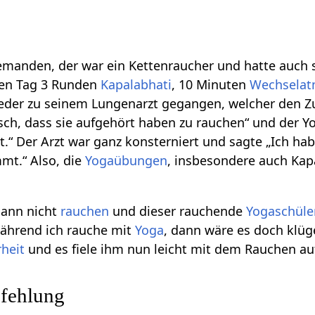
emanden, der war ein Kettenraucher und hatte auch 
den Tag 3 Runden
Kapalabhati
, 10 Minuten
Wechsela
ieder zu seinem Lungenarzt gegangen, welcher den Z
ch, dass sie aufgehört haben zu rauchen“ und der Yo
.“ Der Arzt war ganz konsterniert und sagte „Ich hab
mt.“ Also, die
Yogaübungen
, insbesondere auch Ka
 dann nicht
rauchen
und dieser rauchende
Yogaschüle
während ich rauche mit
Yoga
, dann wäre es doch klü
rheit
und es fiele ihm nun leicht mit dem Rauchen au
fehlung