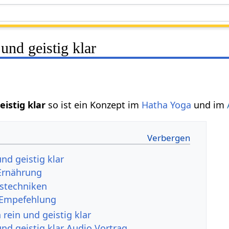
und geistig klar
eistig klar
so ist ein Konzept im
Hatha Yoga
und im
und geistig klar
Ernährung
stechniken
 Empefehlung
 rein und geistig klar
und geistig klar Audio Vortrag