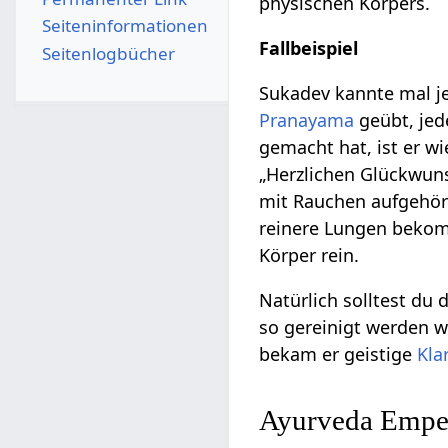
physischen Körpers.
Seiten­­informationen
Fallbeispiel
Seitenlogbücher
Sukadev kannte mal j
Pranayama
geübt, je
gemacht hat, ist er w
„Herzlichen Glückwuns
mit Rauchen aufgehört
reinere Lungen bekom
Körper rein.
Natürlich solltest du
so gereinigt werden 
bekam er geistige
Kla
Ayurveda Empe