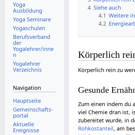
Yoga
4
Siehe auch
Ausbildung
4.1
Weitere i
Yoga Seminare
4.2
Energiear
Yogaschulen
Berufsverband
der
Yogalehrer/inne
Körperlich rei
n
Yogalehrer
Verzeichnis
Körperlich rein zu wer
Navigation
Gesunde Ernäh
Hauptseite
Zum einen indem du 
Gemeinschafts­
viel Chemie dran ist,
portal
zubereitet wurde, in 
Aktuelle
Rohkostanteil
, am be
Ereignisse