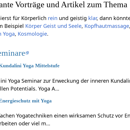
sante Vorträge und Artikel zum Thema
ierst für Körperlich
rein
und geistig
klar
, dann könnte
um Beispiel
Körper Geist und Seele
,
Kopfhautmassage
m Yoga
,
Kosmologie
.
eminare
 Kundalini Yoga Mittelstufe
lini Yoga Seminar zur Erweckung der inneren Kundali
llen Potentials. Yoga A…
 Energieschutz mit Yoga
nfachen Yogatechniken einen wirksamen Schutz vor En
rbeiten oder viel m…