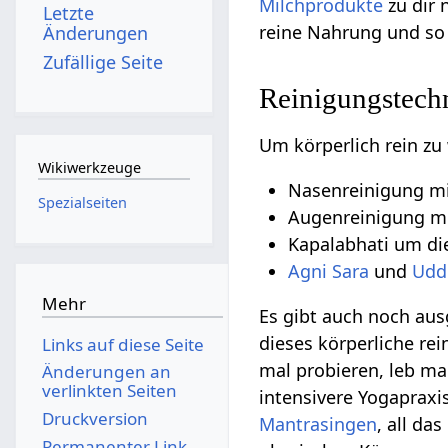
Milchprodukte
zu dir 
Letzte
reine Nahrung und so
Änderungen
Zufällige Seite
Reinigungstech
Um körperlich rein z
Wikiwerkzeuge
Nasenreinigung m
Spezialseiten
Augenreinigung m
Kapalabhati um di
Agni Sara
und
Udd
Mehr
Es gibt auch noch aus
dieses körperliche rei
Links auf diese Seite
mal probieren, leb ma
Änderungen an
verlinkten Seiten
intensivere Yogapraxis
Druckversion
Mantrasingen
, all das
Permanenter Link