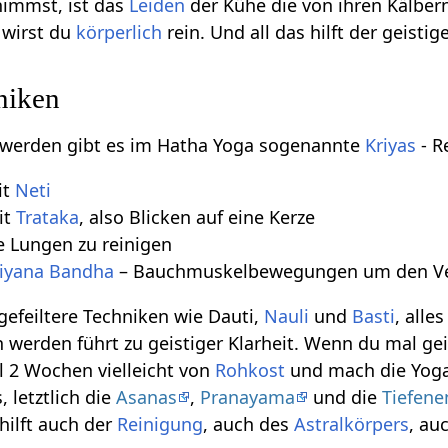
nimmst, ist das
Leiden
der Kühe die von ihren Kälbern
 wirst du
körperlich
rein. Und all das hilft der geistig
niken
u werden gibt es im Hatha Yoga sogenannte
Kriyas
- R
it
Neti
it
Trataka
, also Blicken auf eine Kerze
e Lungen zu reinigen
iyana Bandha
– Bauchmuskelbewegungen um den Ver
gefeiltere Techniken wie Dauti,
Nauli
und
Basti
, alle
n werden führt zu geistiger Klarheit. Wenn du mal gei
l 2 Wochen vielleicht von
Rohkost
und mach die Yoga 
, letztlich die
Asanas
,
Pranayama
und die
Tiefen
 hilft auch der
Reinigung
, auch des
Astralkörpers
, au