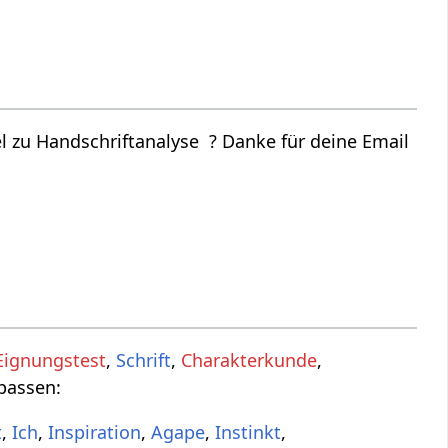
 zu Handschriftanalyse ? Danke für deine Email
Eignungstest
,
Schrift
,
Charakterkunde
,
 passen:
t
,
Ich
,
Inspiration
,
Agape
,
Instinkt
,