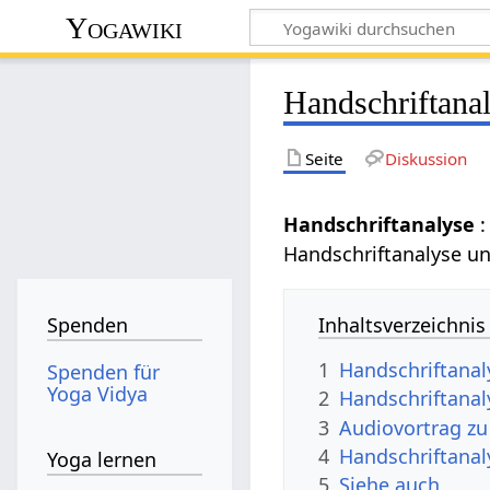
Yogawiki
Handschriftana
Seite
Diskussion
Handschriftanalyse
Handschriftanalyse un
Inhaltsverzeichnis
Spenden
1
Handschriftanal
Spenden für
Yoga Vidya
2
Handschriftanal
3
Audiovortrag zu
4
Handschriftana
Yoga lernen
5
Siehe auch