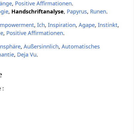
änge
,
Positive Affirmationen
.
gie
,
Handschriftanalyse
,
Papyrus
,
Runen
.
Empowerment
,
Ich
,
Inspiration
,
Agape
,
Instinkt
,
ge
,
Positive Affirmationen
.
nsphäre
,
Außersinnlich
,
Automatisches
antie
,
Deja Vu
.
e
 :