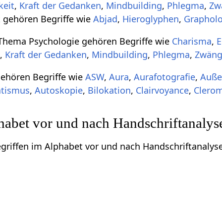
keit
,
Kraft der Gedanken
,
Mindbuilding
,
Phlegma
,
Zw
 gehören Begriffe wie
Abjad
,
Hieroglyphen
,
Grapholo
hema Psychologie gehören Begriffe wie
Charisma
,
t
,
Kraft der Gedanken
,
Mindbuilding
,
Phlegma
,
Zwän
hören Begriffe wie
ASW
,
Aura
,
Aurafotografie
,
Auße
tismus
,
Autoskopie
,
Bilokation
,
Clairvoyance
,
Clerom
habet vor und nach Handschriftanalys
egriffen im Alphabet vor und nach Handschriftanalyse