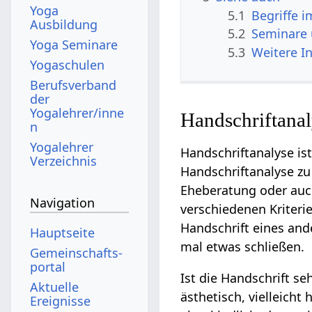
Yoga
5.1
Begriffe 
Ausbildung
5.2
Seminare
Yoga Seminare
5.3
Weitere I
Yogaschulen
Berufsverband
der
Yogalehrer/inne
Handschriftana
n
Yogalehrer
Handschriftanalyse is
Verzeichnis
Handschriftanalyse zu
Eheberatung oder auc
Navigation
verschiedenen Kriteri
Handschrift eines ande
Hauptseite
mal etwas schließen.
Gemeinschafts­
portal
Ist die Handschrift s
Aktuelle
ästhetisch, vielleich
Ereignisse