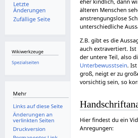
eher kindlich, dann w
Letzte
älteren Menschen sehe
Änderungen
anstrengungslose Schr
Zufällige Seite
unterschiedliche Auss
Z.B. gibt es die Aussa
auch extravertiert. Ist
Wikiwerkzeuge
der untere Teil, also d
Spezialseiten
Unterbewusstsein
. Is
groß, neigt er zu gr
vorsichtig sein, so ko
Mehr
Handschriftan
Links auf diese Seite
Änderungen an
Hier findest du ein V
verlinkten Seiten
Anregungen:
Druckversion
Permanenter Link