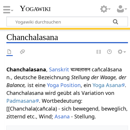
Yogawiki
Chanchalasana
Chanchalasana
,
Sanskrit
चञ्चलासन cañcalāsana
n., deutsche Bezeichnung
Stellung der Waage, der
Balance,
ist eine
Yoga Position
, ein
Yoga Asana
.
Chanchalasana wird geübt als Variation von
Padmasana
. Wortbedeutung:
[[Chanchala(cañcala) - sich bewegend, beweglich,
zitternd etc., Wind;
Asana
- Stellung.