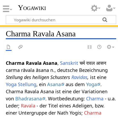
Yogawiki
Charma Ravala Asana
Charma Ravala Asana
,
Sanskrit
चर्म रावल आसन
carma rāvala āsana n., deutsche Bezeichnung
Stellung des heiligen Schusters
Ravidas
,
ist eine
Yoga Stellung
, ein
Asana
aus dem
Yoga
.
Charma Ravala Asana ist eine der Variationen
von
Bhadrasana
. Wortbedeutung:
Charma
- u.a.
Leder;
Ravala
- der Titel eines Adeligen, bzw.
einer Untergruppe der Nath Yogis;
Charma