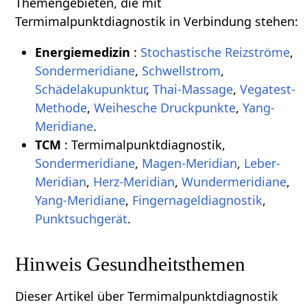
Themengebieten, die mit
Termimalpunktdiagnostik in Verbindung stehen:
Energiemedizin
:
Stochastische Reizströme
,
Sondermeridiane
,
Schwellstrom
,
Schädelakupunktur
,
Thai-Massage
,
Vegatest-
Methode
,
Weihesche Druckpunkte
,
Yang-
Meridiane
.
TCM
: Termimalpunktdiagnostik,
Sondermeridiane
,
Magen-Meridian
,
Leber-
Meridian
,
Herz-Meridian
,
Wundermeridiane
,
Yang-Meridiane
,
Fingernageldiagnostik
,
Punktsuchgerät
.
Hinweis Gesundheitsthemen
Dieser Artikel über Termimalpunktdiagnostik