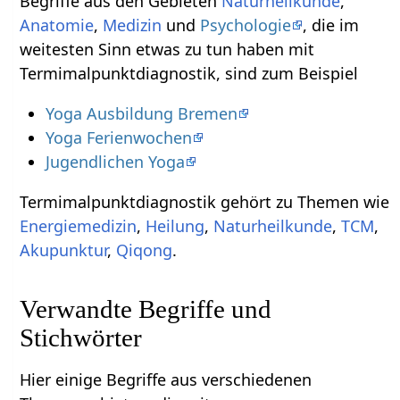
Begriffe aus den Gebieten
Naturheilkunde
,
Anatomie
,
Medizin
und
Psychologie
, die im
weitesten Sinn etwas zu tun haben mit
Termimalpunktdiagnostik, sind zum Beispiel
Yoga Ausbildung Bremen
Yoga Ferienwochen
Jugendlichen Yoga
Termimalpunktdiagnostik gehört zu Themen wie
Energiemedizin
,
Heilung
,
Naturheilkunde
,
TCM
,
Akupunktur
,
Qiqong
.
Verwandte Begriffe und
Stichwörter
Hier einige Begriffe aus verschiedenen