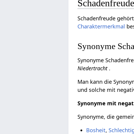
Schadenfreude
Schadenfreude gehört
Charaktermerkmal
bes
Synonyme Schad
Synonyme Schadenfre
Niedertracht
.
Man kann die Synonyme
und solche mit negati
Synonyme mit negat
Synonyme, die gemeinh
Bosheit
,
Schlechti