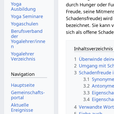
Yoga
durch Hunger oder F
Ausbildung
Freude, seine Mitmens
Yoga Seminare
Schadensfreude) wird 
Yogaschulen
bezeichnet. Sie kann
Berufsverband
sich als offene Schade
der
Yogalehrer/inne
n
Inhaltsverzeichnis
Yogalehrer
Verzeichnis
1
Überwinde dein
2
Umgang mit Sch
3
Schadenfreude 
Navigation
3.1
Synonyme 
Hauptseite
3.2
Antonyme 
Gemeinschafts­
3.3
Eigenscha
portal
3.4
Eigenscha
Aktuelle
4
Verwandte Wört
Ereignisse
5
Siehe auch