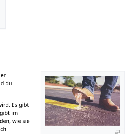
der
nd du
ird. Es gibt
gibt im
den, wie sie
ich