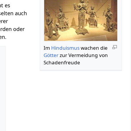
t es
selten auch
erer
erden oder
en.
Im
Hinduismus
wachen die
Götter
zur Vermeidung von
Schadenfreude