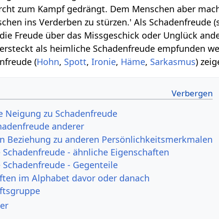
urcht zum Kampf gedrängt. Dem Menschen aber mach
chen ins Verderben zu stürzen.' Als Schadenfreude (
die Freude über das Missgeschick oder Unglück and
 versteckt als heimliche Schadenfreude empfunden w
nfreude (
Hohn
,
Spott
,
Ironie
,
Häme
,
Sarkasmus
) zeig
e Neigung zu Schadenfreude
adenfreude anderer
in Beziehung zu anderen Persönlichkeitsmerkmalen
Schadenfreude - ähnliche Eigenschaften
Schadenfreude - Gegenteile
ften im Alphabet davor oder danach
ftsgruppe
er