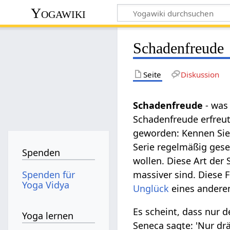
Yogawiki
Schadenfreude
Seite
Diskussion
Schadenfreude
- was
Schadenfreude erfreu
geworden: Kennen Si
Serie regelmäßig ges
Spenden
wollen. Diese Art der 
Spenden für
massiver sind. Diese
Yoga Vidya
Unglück
eines anderen
Es scheint, dass nur 
Yoga lernen
Seneca sagte: 'Nur dr