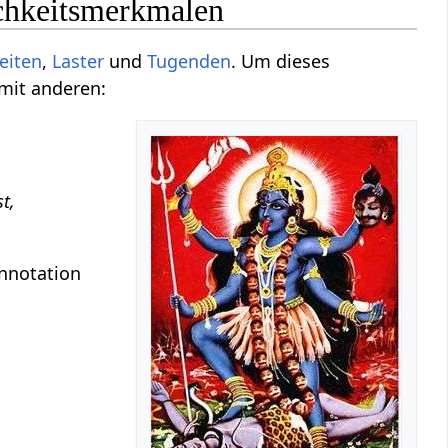
ichkeitsmerkmalen
eiten
,
Laster
und
Tugenden
. Um dieses
 mit anderen:
t,
onnotation