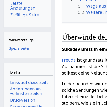
Letzte
5.1
Wege aus 
Änderungen
5.2
Weitere I
Zufällige Seite
Überwinde dei
Wikiwerkzeuge
Spezialseiten
Sukadev Bretz in ei
Freude
ist grundsätzl
Ausnahmen ist die Sc
Mehr
solltest deine Neigu
Links auf diese Seite
Leider befinden wir un
Änderungen an
solche Sendungen wie 
verlinkten Seiten
Internet eine der bel
Druckversion
stolpern, wie sie in S
Permanenter Link