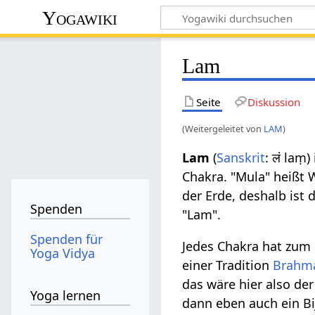
Yogawiki
Lam
Seite
Diskussion
(Weitergeleitet von
LAM
)
Lam
(
Sanskrit
: लं laṃ)
Chakra. "Mula" heißt 
der Erde, deshalb ist 
Spenden
"Lam".
Spenden für
Jedes Chakra hat zum
Yoga Vidya
einer Tradition
Brahm
das wäre hier also der
Yoga lernen
dann eben auch ein Bi