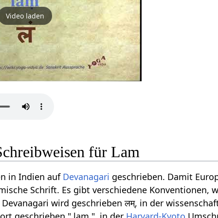
Video laden
Schreibweisen für Lam
n in Indien auf
Devanagari
geschrieben. Damit Europ
ömische Schrift. Es gibt verschiedene Konventionen, w
Devanagari wird geschrieben लम्, in der wissenschaf
rt geschrieben " lam ", in der
Harvard-Kyoto
Umschri