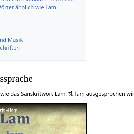
Wörter ähnlich wie Lam
und Musik
chriften
ssprache
 wie das Sanskritwort Lam, लं, laṃ ausgesprochen wir
it लं laṃ