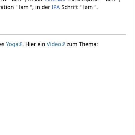
ation " lam ", in der
IPA
Schrift " ləm ".
des
Yoga
. Hier ein
Video
zum Thema: