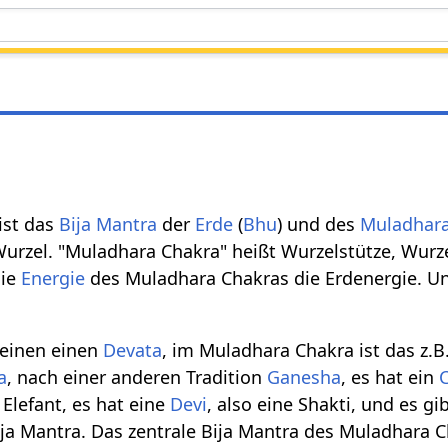
 ist das
Bija Mantra
der
Erde
(
Bhu
) und des
Muladhara
Wurzel. "Muladhara Chakra" heißt Wurzelstütze, Wurze
die
Energie
des Muladhara Chakras die Erdenergie. Un
 einen einen
Devata
, im Muladhara Chakra ist das z.
a
, nach einer anderen Tradition
Ganesha
, es hat ein
 Elefant, es hat eine
Devi
, also eine Shakti, und es gi
ja Mantra. Das zentrale Bija Mantra des Muladhara C