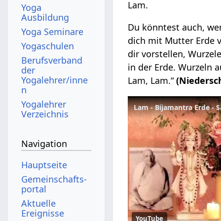
Lam.
Yoga
Ausbildung
Du könntest auch, wen
Yoga Seminare
dich mit Mutter Erde 
Yogaschulen
dir vorstellen, Wurzel
Berufsverband
in der Erde. Wurzeln 
der
Yogalehrer/inne
Lam, Lam.“
(Niedersc
n
Yogalehrer
Lam - Bijamantra Erde - 
Verzeichnis
Navigation
Hauptseite
Gemeinschafts­
portal
Aktuelle
Ereignisse
YouTube