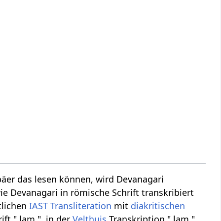
äer das lesen können, wird Devanagari
ie Devanagari in römische Schrift transkribiert
tlichen
IAST
Transliteration
mit
diakritischen
ft " lam ", in der
Velthuis
Transkription " lam ",