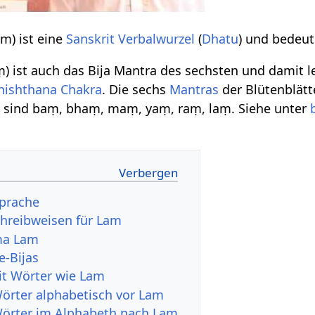
lam) ist eine
Sanskrit Verbalwurzel
(
Dhatu
) und bedeute
aṃ) ist auch das Bija Mantra des sechsten und damit l
hishthana Chakra
. Die sechs
Mantras
der Blütenblätt
a
sind baṃ, bhaṃ, maṃ, yaṃ, raṃ, laṃ. Siehe unter
sprache
hreibweisen für Lam
ma Lam
e-Bijas
it Wörter wie Lam
Wörter alphabetisch vor Lam
Wörter im Alphabeth nach Lam