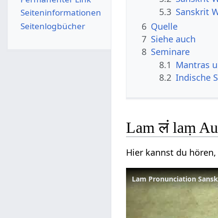
5.3
Sanskrit 
Seiten­­informationen
6
Quelle
Seitenlogbücher
7
Siehe auch
8
Seminare
8.1
Mantras 
8.2
Indische S
Lam लं laṃ Au
Hier kannst du hören,
Lam Pronunciation Sanskr