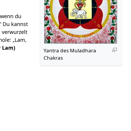
, wenn du
.“ Du kannst
t verwurzelt
hole: „Lam,
r Lam)
Yantra des Muladhara
Chakras