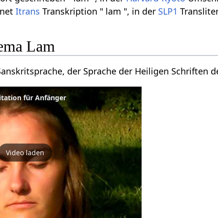
rnet
Itrans
Transkription " lam ", in der
SLP1
Transliter
hema Lam
nskritsprache, der Sprache der Heiligen Schriften 
tation für Anfänger
Video laden