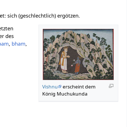
t: sich (geschlechtlich) ergötzen.
etzten
er des
bam
,
bham
,
Vishnu
erscheint dem
König Muchukunda