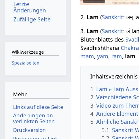
Letzte
Änderungen
2.
Lam
(
Sanskrit
: लम् 
Zufällige Seite
3.
Lam
(
Sanskrit
: लं l
Blütenblatts des
Svad
Svadhishthana
Chakr
Wikiwerkzeuge
mam
,
yam
,
ram
,
lam
.
Spezialseiten
Inhaltsverzeichnis
1
Lam लं laṃ Aus
Mehr
2
Verschiedene Sc
3
Video zum The
Links auf diese Seite
4
Andere Element
Änderungen an
verlinkten Seiten
5
Ähnliche Sanskr
5.1
Sanskrit 
Druckversion
5.2
Sanskrit 
Permanenter Link