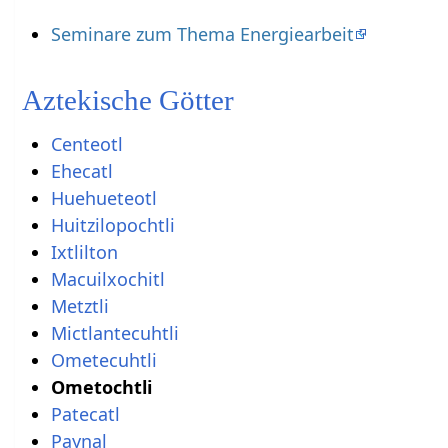
Seminare zum Thema Energiearbeit
Aztekische Götter
Centeotl
Ehecatl
Huehueteotl
Huitzilopochtli
Ixtlilton
Macuilxochitl
Metztli
Mictlantecuhtli
Ometecuhtli
Ometochtli
Patecatl
Paynal