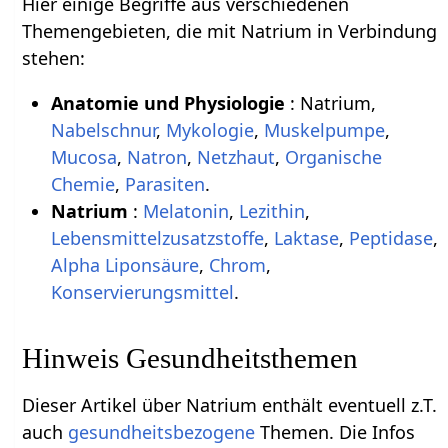
Hier einige Begriffe aus verschiedenen
Themengebieten, die mit Natrium in Verbindung
stehen:
Anatomie und Physiologie
: Natrium,
Nabelschnur
,
Mykologie
,
Muskelpumpe
,
Mucosa
,
Natron
,
Netzhaut
,
Organische
Chemie
,
Parasiten
.
Natrium
:
Melatonin
,
Lezithin
,
Lebensmittelzusatzstoffe
,
Laktase
,
Peptidase
,
Alpha Liponsäure
,
Chrom
,
Konservierungsmittel
.
Hinweis Gesundheitsthemen
Dieser Artikel über Natrium enthält eventuell z.T.
auch
gesundheitsbezogene
Themen. Die Infos