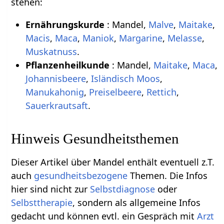
stehen:
Ernährungskurde
: Mandel,
Malve
,
Maitake
,
Macis
,
Maca
,
Maniok
,
Margarine
,
Melasse
,
Muskatnuss
.
Pflanzenheilkunde
: Mandel,
Maitake
,
Maca
,
Johannisbeere
,
Isländisch Moos
,
Manukahonig
,
Preiselbeere
,
Rettich
,
Sauerkrautsaft
.
Hinweis Gesundheitsthemen
Dieser Artikel über Mandel enthält eventuell z.T.
auch
gesundheitsbezogene
Themen. Die Infos
hier sind nicht zur
Selbstdiagnose
oder
Selbsttherapie
, sondern als allgemeine Infos
gedacht und können evtl. ein Gespräch mit
Arzt