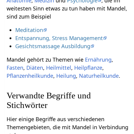
Anatomie
,
Medizin
und
Psychologie
, die im
weitesten Sinn etwas zu tun haben mit Mandel,
sind zum Beispiel
Meditation
Entspannung, Stress Management
Gesichtsmassage Ausbildung
Mandel gehört zu Themen wie
Ernährung
,
Fasten
,
Diäten
,
Heilmittel
,
Heilpflanze
,
Pflanzenheilkunde
,
Heilung
,
Naturheilkunde
.
Verwandte Begriffe und
Stichwörter
Hier einige Begriffe aus verschiedenen
Themengebieten, die mit Mandel in Verbindung