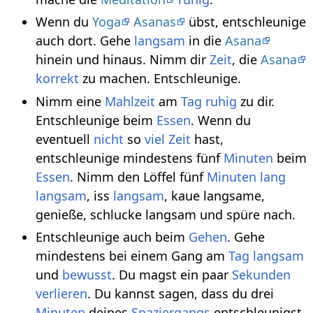
Wenn du
Yoga
Asanas
übst, entschleunige
auch dort. Gehe
langsam
in die
Asana
hinein und hinaus. Nimm dir
Zeit
, die
Asana
korrekt
zu machen. Entschleunige.
Nimm eine
Mahlzeit
am
Tag
ruhig
zu dir.
Entschleunige beim
Essen
. Wenn du
eventuell
nicht
so
viel
Zeit
hast,
entschleunige mindestens fünf
Minuten
beim
Essen
. Nimm den Löffel fünf
Minuten
lang
langsam
, iss
langsam
, kaue langsame,
genieße, schlucke langsam und spüre nach.
Entschleunige auch beim
Gehen
. Gehe
mindestens bei einem Gang am
Tag
langsam
und
bewusst
. Du magst ein paar
Sekunden
verlieren
. Du kannst sagen, dass du drei
Minuten
deines
Spaziergangs
entschleunigst.