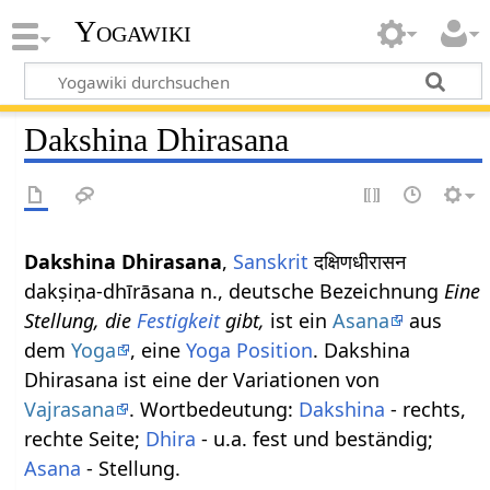
Yogawiki
Dakshina Dhirasana
Dakshina Dhirasana
,
Sanskrit
दक्षिणधीरासन
dakṣiṇa-dhīrāsana n., deutsche Bezeichnung
Eine
Stellung, die
Festigkeit
gibt,
ist ein
Asana
aus
dem
Yoga
, eine
Yoga Position
. Dakshina
Dhirasana ist eine der Variationen von
Vajrasana
. Wortbedeutung:
Dakshina
- rechts,
rechte Seite;
Dhira
- u.a. fest und beständig;
Asana
- Stellung.