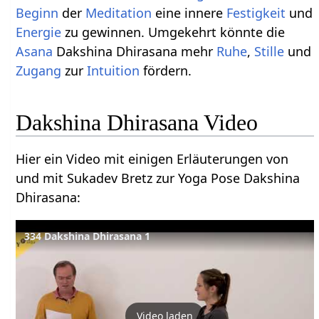
Beginn
der
Meditation
eine innere
Festigkeit
und
Energie
zu gewinnen. Umgekehrt könnte die
Asana
Dakshina Dhirasana mehr
Ruhe
,
Stille
und
Zugang
zur
Intuition
fördern.
Dakshina Dhirasana Video
Hier ein Video mit einigen Erläuterungen von
und mit Sukadev Bretz zur Yoga Pose Dakshina
Dhirasana:
334 Dakshina Dhirasana 1
Video laden