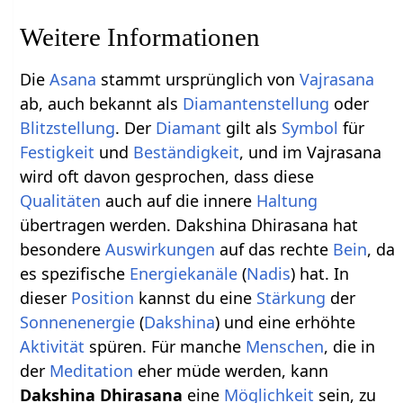
Weitere Informationen
Die
Asana
stammt ursprünglich von
Vajrasana
ab, auch bekannt als
Diamantenstellung
oder
Blitzstellung
. Der
Diamant
gilt als
Symbol
für
Festigkeit
und
Beständigkeit
, und im Vajrasana
wird oft davon gesprochen, dass diese
Qualitäten
auch auf die innere
Haltung
übertragen werden. Dakshina Dhirasana hat
besondere
Auswirkungen
auf das rechte
Bein
, da
es spezifische
Energiekanäle
(
Nadis
) hat. In
dieser
Position
kannst du eine
Stärkung
der
Sonnenenergie
(
Dakshina
) und eine erhöhte
Aktivität
spüren. Für manche
Menschen
, die in
der
Meditation
eher müde werden, kann
Dakshina Dhirasana
eine
Möglichkeit
sein, zu