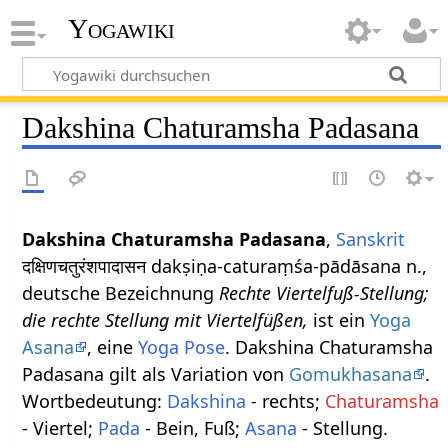
Yogawiki
Dakshina Chaturamsha Padasana
Dakshina Chaturamsha Padasana
,
Sanskrit
दक्षिणचतुरंशपादासन dakṣiṇa-caturaṃśa-pādāsana n.,
deutsche Bezeichnung
Rechte Viertelfuß-Stellung;
die rechte Stellung mit Viertelfüßen,
ist ein
Yoga
Asana
, eine
Yoga Pose
. Dakshina Chaturamsha
Padasana gilt als Variation von
Gomukhasana
.
Wortbedeutung:
Dakshina
- rechts;
Chaturamsha
- Viertel;
Pada
- Bein, Fuß;
Asana
- Stellung.