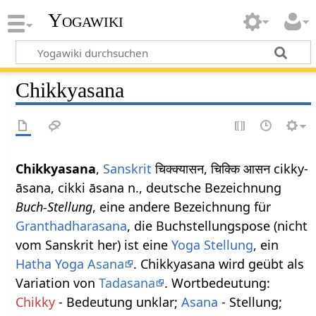
Yogawiki
Chikkyasana
Chikkyasana
,
Sanskrit
चिक्क्यासन, चिक्कि आसन cikky-
āsana, cikki āsana n., deutsche Bezeichnung
Buch-Stellung
, eine andere Bezeichnung für
Granthadharasana
, die Buchstellungspose (nicht
vom Sanskrit her) ist eine
Yoga Stellung
, ein
Hatha Yoga
Asana
. Chikkyasana wird geübt als
Variation von
Tadasana
. Wortbedeutung:
Chikky
- Bedeutung unklar;
Asana
- Stellung;