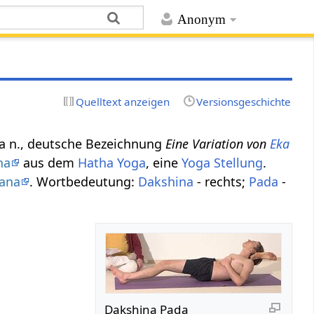
Anonym
Quelltext anzeigen
Versionsgeschichte
sana n., deutsche Bezeichnung
Eine Variation von
Eka
na
aus dem
Hatha Yoga
, eine
Yoga Stellung
.
sana
. Wortbedeutung:
Dakshina
- rechts;
Pada
-
Dakshina Pada