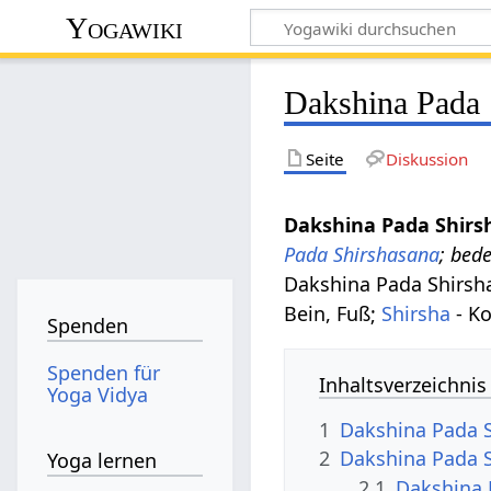
Yogawiki
Dakshina Pada 
Seite
Diskussion
Dakshina Pada Shirs
Pada Shirshasana
; bed
Dakshina Pada Shirsh
Bein, Fuß;
Shirsha
- K
Spenden
Spenden für
Inhaltsverzeichnis
Yoga Vidya
1
Dakshina Pada 
2
Dakshina Pada S
Yoga lernen
2.1
Dakshina 