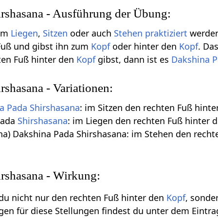
rshasana - Ausführung der Übung:
 im
Liegen
,
Sitzen
oder auch
Stehen
praktiziert
werden
uß und gibst ihn zum
Kopf
oder hinter den
Kopf
. Da
en Fuß hinter den
Kopf
gibst, dann ist es
Dakshina
P
rshasana - Variationen:
a
Pada
Shirshasana
: im Sitzen den rechten Fuß hint
Pada
Shirshasana
: im Liegen den rechten Fuß hinter 
na) Dakshina Pada Shirshasana: im Stehen den rechte
rshasana - Wirkung:
du nicht nur den rechten Fuß hinter den
Kopf
, sonde
gen für diese Stellungen findest du unter dem Eintr