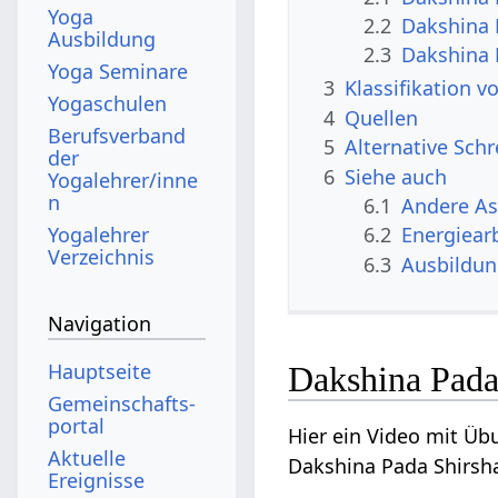
Yoga
2.2
Dakshina 
Ausbildung
2.3
Dakshina 
Yoga Seminare
3
Klassifikation 
Yogaschulen
4
Quellen
Berufsverband
5
Alternative Sch
der
6
Siehe auch
Yogalehrer/inne
n
6.1
Andere A
Yogalehrer
6.2
Energiear
Verzeichnis
6.3
Ausbildu
Navigation
Hauptseite
Dakshina Pada
Gemeinschafts­
portal
Hier ein Video mit Üb
Aktuelle
Dakshina Pada Shirsh
Ereignisse