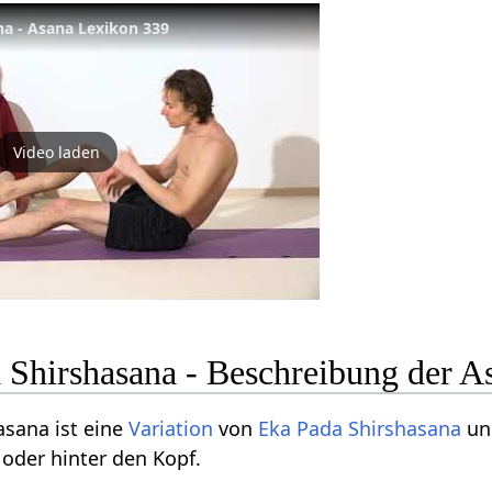
a - Asana Lexikon 339
Video laden
 Shirshasana - Beschreibung der A
asana ist eine
Variation
von
Eka Pada Shirshasana
un
oder hinter den Kopf.