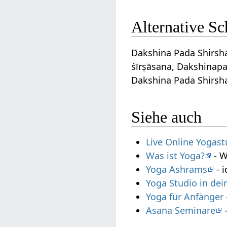
Alternative S
Dakshina Pada Shirsha
śīrṣāsana, Dakshinapa
Dakshina Pada Shirsh
Siehe auch
Live Online Yogas
Was ist Yoga?
- W
Yoga Ashrams
- i
Yoga Studio in de
Yoga für Anfänger
Asana Seminare
-