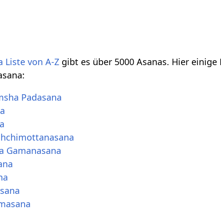
 Liste von A-Z
gibt es über 5000 Asanas. Hier einige
asana:
msha Padasana
na
a
shchimottanasana
na Gamanasana
ana
na
asana
dmasana