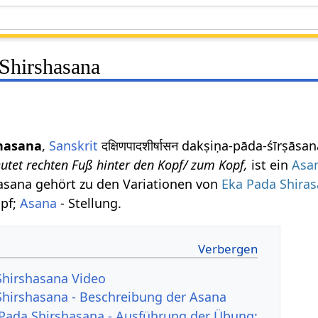
Shirshasana
hasana
,
Sanskrit
दक्षिणपादशीर्षासन dakṣiṇa-pāda-śīrṣā
eutet rechten Fuß hinter den Kopf/ zum Kopf,
ist ein
Asa
asana gehört zu den Variationen von
Eka Pada Shira
opf;
Asana
- Stellung.
Shirshasana Video
hirshasana - Beschreibung der Asana
Pada Shirshasana - Ausführung der Übung: