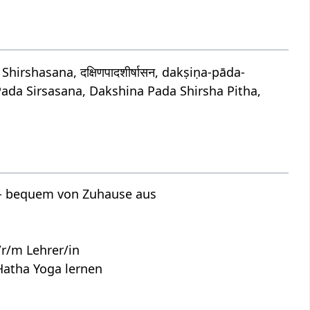
shasana, दक्षिणपादशीर्षासन, dakṣiṇa-pāda-
ada Sirsasana, Dakshina Pada Shirsha Pitha,
s - bequem von Zuhause aus
r/m Lehrer/in
Hatha Yoga lernen