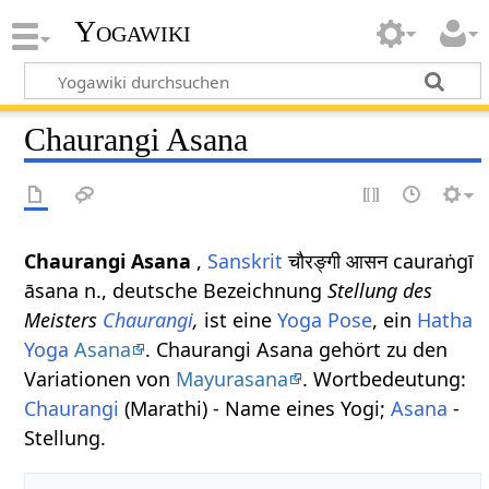
Yogawiki
Chaurangi Asana
Chaurangi Asana
,
Sanskrit
चौरङ्गी आसन cauraṅgī
āsana n., deutsche Bezeichnung
Stellung des
Meisters
Chaurangi
,
ist eine
Yoga Pose
, ein
Hatha
Yoga
Asana
. Chaurangi Asana gehört zu den
Variationen von
Mayurasana
. Wortbedeutung:
Chaurangi
(Marathi) - Name eines Yogi;
Asana
-
Stellung.