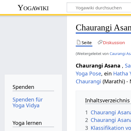
Yogawiki
Chaurangi Asa
Seite
Diskussion
(Weitergeleitet von
Caurangi A
Chaurangi Asana
,
Sa
Yoga Pose
, ein
Hatha 
Chaurangi
(Marathi) -
Spenden
Spenden für
Inhaltsverzeichnis
Yoga Vidya
1
Chaurangi Asan
2
Chaurangi Asana
Yoga lernen
3
Klassifikation 