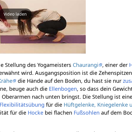
Video laden
ie Stellung des Yogameisters
Chaurangi
, einer der
rwähnt wird. Ausgangsposition ist die Zehenspitze
Krähe
die Hände auf den Boden, du hast sie nur
zu
ne, beuge auch die
Ellenbogen
, so dass dein Gewic
 Oberarmen nach unten bringst. Die Stellung ist ein
Flexibilitätsübung
für die
Hüftgelenke, Kniegelenke 
ität für die
Hocke
bei flachen
Fußsohlen
auf dem Bod