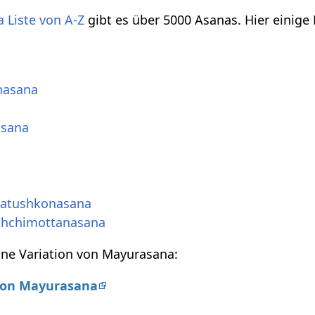
 Liste von A-Z
gibt es über 5000 Asanas. Hier einige
hasana
asana
a
hatushkonasana
shchimottanasana
ine Variation von Mayurasana:
 von Mayurasana