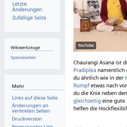
Letzte
Änderungen
Zufällige Seite
YouTube
Wikiwerkzeuge
Spezialseiten
Chaurangi Asana ist d
Pradipika
namentlich e
du ähnlich wie in der
Rumpf
etwas nach vor
Mehr
du die Knie neben den
Links auf diese Seite
gleichzeitig
eine gute
Änderungen an
helfen die Hockflexibil
verlinkten Seiten
Druckversion
Permanenter Link