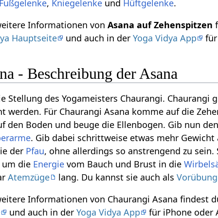
Fußgelenke
,
Kniegelenke
und
Hüftgelenke
.
weitere Informationen von
Asana auf Zehenspitzen
f
ya Hauptseite
und auch in der
Yoga Vidya App
für
na - Beschreibung der Asana
ie Stellung des Yogameisters Chaurangi. Chaurangi 
t werden. Für Chaurangi Asana komme auf die Zehe
uf den Boden und beuge die Ellenbogen. Gib nun de
erarme
. Gib dabei schrittweise etwas mehr Gewicht 
ie der
Pfau
, ohne allerdings so anstrengend zu sein
g um die
Energie
vom Bauch und Brust in die
Wirbels
ar
Atemzüge
lang. Du kannst sie auch als
Vorübung
weitere Informationen von Chaurangi Asana findest 
e
und auch in der
Yoga Vidya App
für iPhone oder 