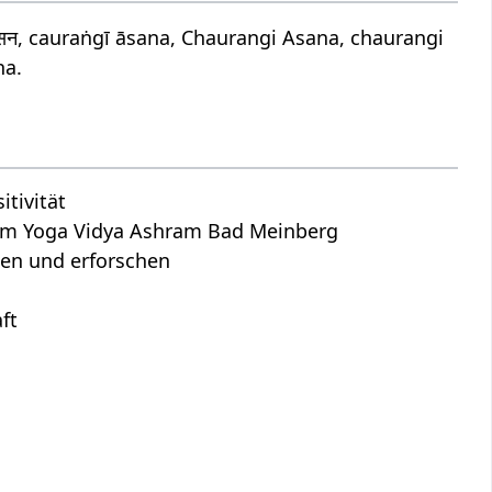
सन, cauraṅgī āsana, Chaurangi Asana, chaurangi
na.
tivität
dem Yoga Vidya Ashram Bad Meinberg
hen und erforschen
ft