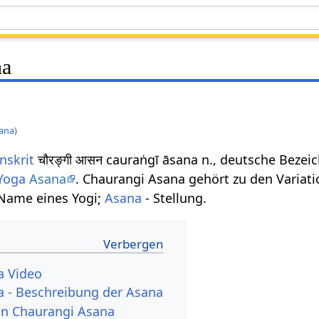
na
sana
)
nskrit
चौरङ्गी आसन cauraṅgī āsana n., deutsche Beze
Yoga
Asana
. Chaurangi Asana gehört zu den Variat
 Name eines Yogi;
Asana
- Stellung.
a Video
 - Beschreibung der Asana
von Chaurangi Asana