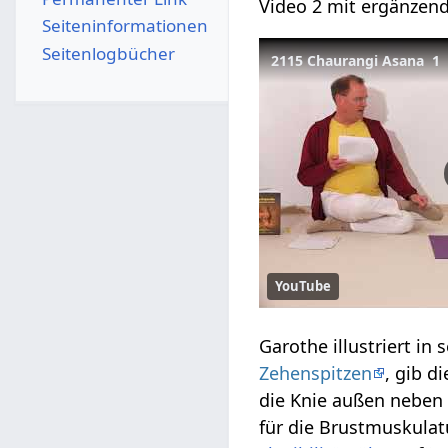
Video 2 mit ergänzen
Seiten­­informationen
Seitenlogbücher
2115 Chaurangi Asana 1
YouTube
Garothe illustriert i
Zehenspitzen
, gib d
die Knie außen neben
für die Brustmuskulat