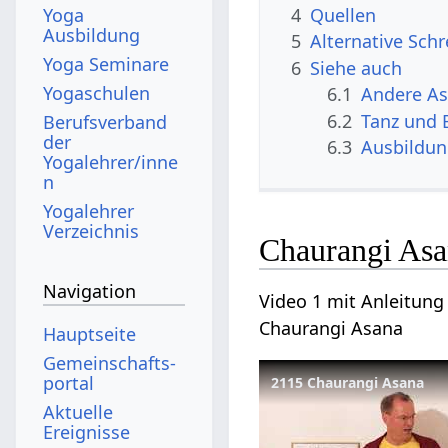
Yoga
4
Quellen
Ausbildung
5
Alternative Sch
Yoga Seminare
6
Siehe auch
Yogaschulen
6.1
Andere A
6.2
Tanz und
Berufsverband
der
6.3
Ausbildu
Yogalehrer/inne
n
Yogalehrer
Verzeichnis
Chaurangi Asa
Navigation
Video 1 mit Anleitung
Chaurangi Asana
Hauptseite
Gemeinschafts­
portal
2115 Chaurangi Asana
Aktuelle
Ereignisse