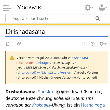
Yogawiki
Drishadasana
Version vom 29. Juli 2023, 16:43 Uhr von
Shankara
(
Diskussion
|
Beiträge
)
(Textersetzung - „/?
type=1655882548</rss>“ durch „/rssfeed.xml</rss>“)
(
Unterschied
)
← Nächstältere Version
| Aktuelle Version
(Unterschied) | Nächstjüngere Version → (Unterschied)
Drishadasana
,
Sanskrit
दृषदासन dṛṣad-āsana n.,
deutsche Bezeichnung
Rollender Stein; eine
Variation der
Krokodils
-Übung,
ist ein
Hatha Yoga