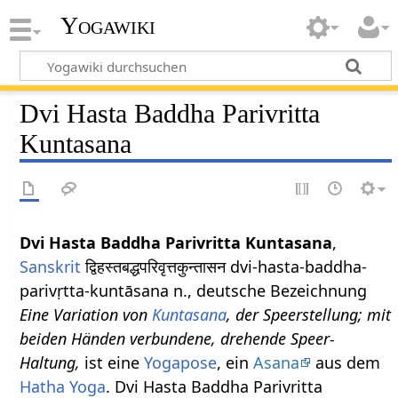
Yogawiki
Dvi Hasta Baddha Parivritta
Kuntasana
Dvi Hasta Baddha Parivritta Kuntasana
,
Sanskrit
द्विहस्तबद्धपरिवृत्तकुन्तासन dvi-hasta-baddha-
parivṛtta-kuntāsana n., deutsche Bezeichnung
Eine Variation von
Kuntasana
, der Speerstellung; mit
beiden Händen verbundene, drehende Speer-
Haltung,
ist eine
Yogapose
, ein
Asana
aus dem
Hatha Yoga
. Dvi Hasta Baddha Parivritta