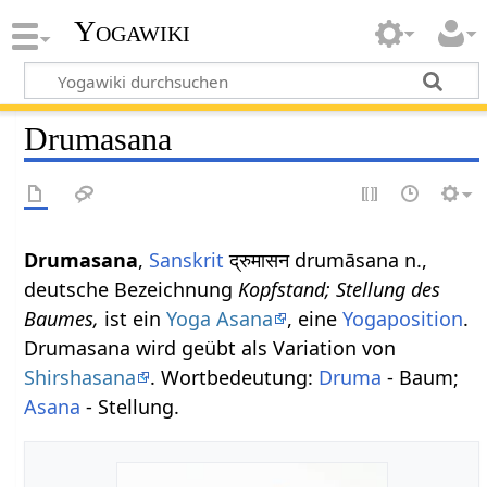
Yogawiki
Drumasana
Drumasana
,
Sanskrit
द्रुमासन drumāsana n.,
deutsche Bezeichnung
Kopfstand; Stellung des
Baumes,
ist ein
Yoga Asana
, eine
Yogaposition
.
Drumasana wird geübt als Variation von
Shirshasana
. Wortbedeutung:
Druma
- Baum;
Asana
- Stellung.