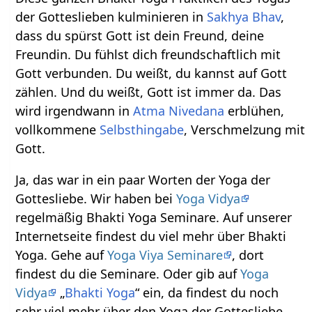
der Gotteslieben kulminieren in
Sakhya Bhav
,
dass du spürst Gott ist dein Freund, deine
Freundin. Du fühlst dich freundschaftlich mit
Gott verbunden. Du weißt, du kannst auf Gott
zählen. Und du weißt, Gott ist immer da. Das
wird irgendwann in
Atma Nivedana
erblühen,
vollkommene
Selbsthingabe
, Verschmelzung mit
Gott.
Ja, das war in ein paar Worten der Yoga der
Gottesliebe. Wir haben bei
Yoga Vidya
regelmäßig Bhakti Yoga Seminare. Auf unserer
Internetseite findest du viel mehr über Bhakti
Yoga. Gehe auf
Yoga Viya Seminare
, dort
findest du die Seminare. Oder gib auf
Yoga
Vidya
„
Bhakti Yoga
“ ein, da findest du noch
sehr viel mehr über den Yoga der Gottesliebe.