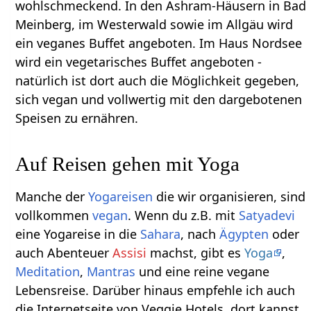
wohlschmeckend. In den Ashram-Häusern in Bad
Meinberg, im Westerwald sowie im Allgäu wird
ein veganes Buffet angeboten. Im Haus Nordsee
wird ein vegetarisches Buffet angeboten -
natürlich ist dort auch die Möglichkeit gegeben,
sich vegan und vollwertig mit den dargebotenen
Speisen zu ernähren.
Auf Reisen gehen mit Yoga
Manche der
Yogareisen
die wir organisieren, sind
vollkommen
vegan
. Wenn du z.B. mit
Satya
devi
eine Yogareise in die
Sahara
, nach
Ägypten
oder
auch Abenteuer
Assisi
machst, gibt es
Yoga
,
Meditation
,
Mantras
und eine reine vegane
Lebensreise. Darüber hinaus empfehle ich auch
die Internetseite von Veggie Hotels, dort kannst