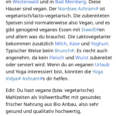
im
Westerwald
und in
Bad Meinberg
. Diese
Häuser sind vegan. Der
Nordsee Ashram
ist
vegetarisch/lacto-vegetarisch. Die zubereiteten
Speisen sind normalerweise also Vegan, und es
gibt genügend veganes Essen mit
Eiweiß
en
und allem was du brauchst. Die Laktovegetarier
bekommen zusätzlich
Milch
,
Käse
und
Yoghurt
.
Typischer Weise beim
Brunch
. Es riecht auch
angenehm, da kein
Fleisch
und
Wurst
zubereitet
oder serviert wird. Wenn du an veganen
Urlaub
und Yoga interessiert bist, könnten die
Yoga
Vidya
Ashram
s dir helfen.
Edit: Du hast vegane (bzw. vegetarische)
Mahlzeiten als Vollwertbuffet mit gesunder,
frischer Nahrung aus Bio Anbau, also sehr
gesund und qualitativ hochwertig,