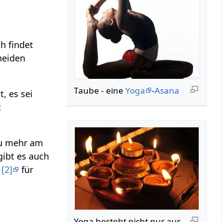
ch findet
heiden
Taube - eine
Yoga
-
Asana
, es sei
t
u mehr am
 gibt es auch
s
[2]
für
Yoga besteht nicht nur aus