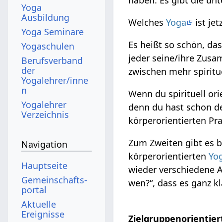
Yoga
Ausbildung
Welches
Yoga
ist jet
Yoga Seminare
Es heißt so schön, dass
Yogaschulen
jeder seine/ihre Zus
Berufsverband
der
zwischen mehr spiritu
Yogalehrer/inne
n
Wenn du spirituell orie
Yogalehrer
denn du hast schon de
Verzeichnis
körperorientierten Pra
Zum Zweiten gibt es b
Navigation
körperorientierten
Yo
Hauptseite
wieder verschiedene A
Gemeinschafts­
wen?“, dass es ganz k
portal
Aktuelle
Ereignisse
Zielgruppenorientier