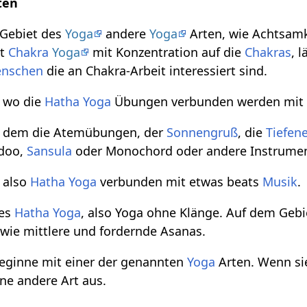
ten
 Gebiet des
Yoga
andere
Yoga
Arten, wie Achtsamk
st
Chakra
Yoga
mit Konzentration auf die
Chakras
, 
nschen
die an Chakra-Arbeit interessiert sind.
, wo die
Hatha Yoga
Übungen verbunden werden mi
ei dem die Atemübungen, der
Sonnengruß
, die
Tiefen
idoo,
Sansula
oder Monochord oder andere Instrume
, also
Hatha Yoga
verbunden mit etwas beats
Musik
.
nes
Hatha Yoga
, also Yoga ohne Klänge. Auf dem Gebi
ie mittlere und fordernde Asanas.
beginne mit einer der genannten
Yoga
Arten. Wenn sie
ine andere Art aus.