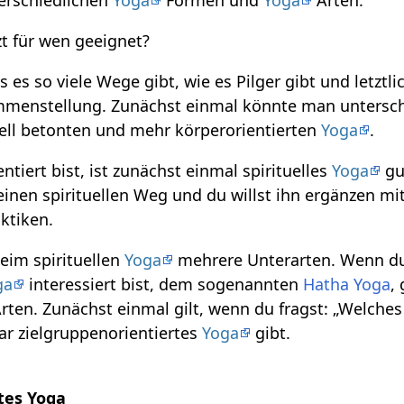
zt für wen geeignet?
 es so viele Wege gibt, wie es Pilger gibt und letztli
ammenstellung. Zunächst einmal könnte man untersc
ell betonten und mehr körperorientierten
Yoga
.
ntiert bist, ist zunächst einmal spirituelles
Yoga
gut
inen spirituellen Weg und du willst ihn ergänzen mi
ktiken.
eim spirituellen
Yoga
mehrere Unterarten. Wenn d
ga
interessiert bist, dem sogenannten
Hatha Yoga
,
rten. Zunächst einmal gilt, wenn du fragst: „Welche
lar zielgruppenorientiertes
Yoga
gibt.
tes Yoga