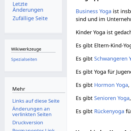
Letzte
Änderungen
Business Yoga
ist ins
Zufällige Seite
sind und im Untern
Kinder Yoga ist gedac
Es gibt Eltern-Kind-Yo
Wikiwerkzeuge
Es gibt
Schwangeren 
Spezialseiten
Es gibt Yoga für Jugen
Es gibt
Hormon Yoga
,
Mehr
Es gibt
Senioren Yoga
Links auf diese Seite
Änderungen an
Es gibt
Rückenyoga
f
verlinkten Seiten
Druckversion
Permanenter Link