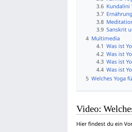
3.6
Kundalini
3.7
Ernährun
3.8
Meditatio
3.9
Sanskrit 
4
Multimedia
4.1
Was ist Y
4.2
Was ist Y
4.3
Was ist Y
4.4
Was ist Y
5
Welches Yoga f
Video: Welche
Hier findest du ein V