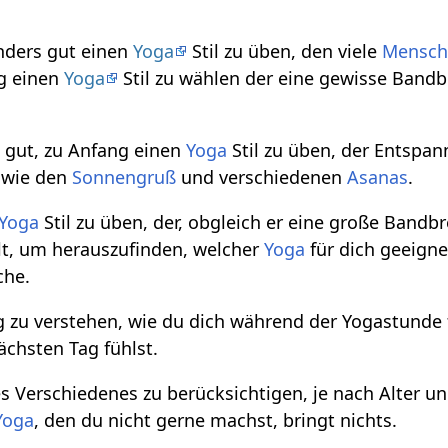
nders gut einen
Yoga
Stil zu üben, den viele
Mensch
ng einen
Yoga
Stil zu wählen der eine gewisse Bandbr
 gut, zu Anfang einen
Yoga
Stil zu üben, der Entspa
 wie den
Sonnengruß
und verschiedenen
Asanas
.
Yoga
Stil zu üben, der, obgleich er eine große Bandbr
ilt, um herauszufinden, welcher
Yoga
für dich geeignet
che.
tig zu verstehen, wie du dich während der Yogastunde
chsten Tag fühlst.
es Verschiedenes zu berücksichtigen, je nach Alter u
Yoga
, den du nicht gerne machst, bringt nichts.