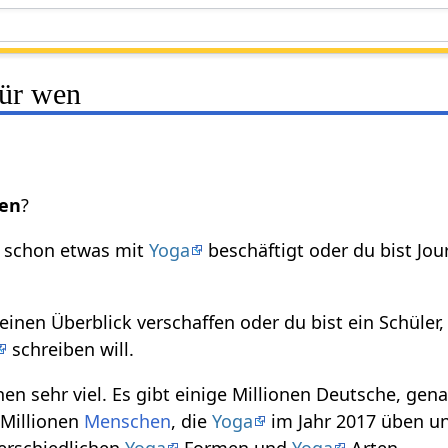
für wen
en
?
ch schon etwas mit
Yoga
beschäftigt oder du bist Jou
r einen Überblick verschaffen oder du bist ein Schüler,
schreiben will.
hen sehr viel. Es gibt einige Millionen Deutsche, gena
 Millionen
Menschen
, die
Yoga
im Jahr 2017 üben u
terschiedlichen
Yoga
Formen und
Yoga
Arten.