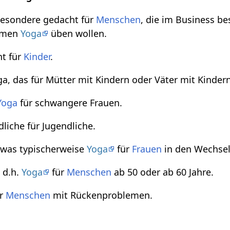
besondere gedacht für
Menschen
, die im Business be
ehmen
Yoga
üben wollen.
ht für
Kinder
.
ga, das für Mütter mit Kindern oder Väter mit Kindern
Yoga
für schwangere Frauen.
dliche für Jugendliche.
 was typischerweise
Yoga
für
Frauen
in den Wechselj
, d.h.
Yoga
für
Menschen
ab 50 oder ab 60 Jahre.
ür
Menschen
mit Rückenproblemen.