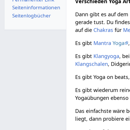
Verschieden Yoga Ar
Seiten­­informationen
Dann gibt es auf dem
Seitenlogbücher
gerade tust. Du finde
auf die
Chakras
für
Me
Es gibt
Mantra
Yoga
Es gibt
Klangyoga
, b
Klangschalen
, Didger
Es gibt Yoga on beats
Es gibt wiederum rei
Yogaübungen ebenso w
Das einfachste wäre 
liegt, dann probiere e