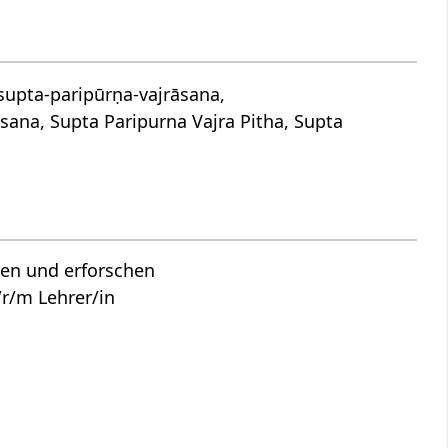
 supta-paripūrṇa-vajrāsana,
sana, Supta Paripurna Vajra Pitha, Supta
hen und erforschen
r/m Lehrer/in