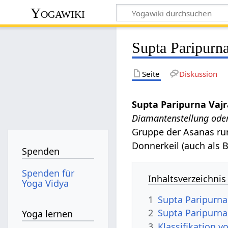
Yogawiki
Supta Paripurn
Seite
Diskussion
Supta Paripurna Vaj
Diamantenstellung ode
Gruppe der Asanas r
Donnerkeil (auch als B
Spenden
Spenden für
Inhaltsverzeichnis
Yoga Vidya
1
Supta Paripurna
2
Supta Paripurna
Yoga lernen
3
Klassifikation 