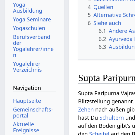
Yoga
4
Quellen
Ausbildung
5
Alternative Sch
Yoga Seminare
6
Siehe auch
Yogaschulen
6.1
Andere A
Berufsverband
6.2
Ayurveda
der
6.3
Ausbildu
Yogalehrer/inne
n
Yogalehrer
Verzeichnis
Supta Paripurn
Navigation
Supta Paripurna Vajra
Hauptseite
Blitzstellung genann
Gemeinschafts­
Zehen
nach außen gib
portal
hast Du
Schultern
un
Aktuelle
auf den Boden gibt’s
Ereignisse
den
Scheitel
auf den B