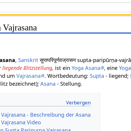
a Vajrasana
rasana
,
Sanskrit
सुप्तपरिपूर्णवज्रासन supta-paripūrṇa-v
r
liegende Blitzstellung
,
ist ein
Yoga Asana
, eine
Yoga
und um
Vajrasana
. Wortbedeutung:
Supta
- liegend;
litz bezeichnet);
Asana
- Stellung.
 Vajrasana - Beschreibung der Asana
 Vajrasana Video
von Supta Paripurna Vajrasana