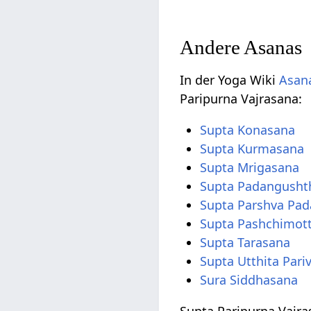
Andere Asanas
In der Yoga Wiki
Asana
Paripurna Vajrasana:
Supta Konasana
Supta Kurmasana
Supta Mrigasana
Supta Padangusht
Supta Parshva Pa
Supta Pashchimot
Supta Tarasana
Supta Utthita Par
Sura Siddhasana