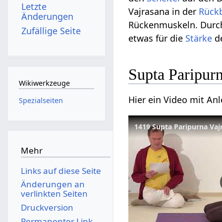
Letzte
Vajrasana in der
Rück
Änderungen
Rückenmuskeln. Durch 
Zufällige Seite
etwas für die
Stärke
de
Supta Paripur
Wikiwerkzeuge
Hier ein Video mit An
Spezialseiten
1419 Supta Paripurna Vaj
Mehr
Links auf diese Seite
Änderungen an
verlinkten Seiten
Druckversion
Permanenter Link