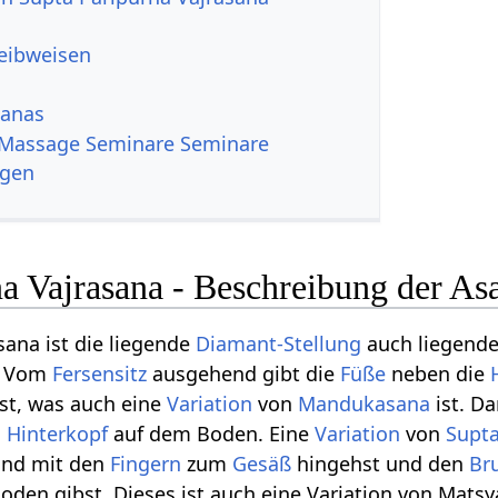
reibweisen
sanas
 Massage Seminare Seminare
ngen
a Vajrasana - Beschreibung der As
sana ist die liegende
Diamant-Stellung
auch liegend
t. Vom
Fersensitz
ausgehend gibt die
Füße
neben die
st, was auch eine
Variation
von
Mandukasana
ist. D
d
Hinterkopf
auf dem Boden. Eine
Variation
von
Supt
 und mit den
Fingern
zum
Gesäß
hingehst und den
Br
oden gibst. Dieses ist auch eine Variation von Mat