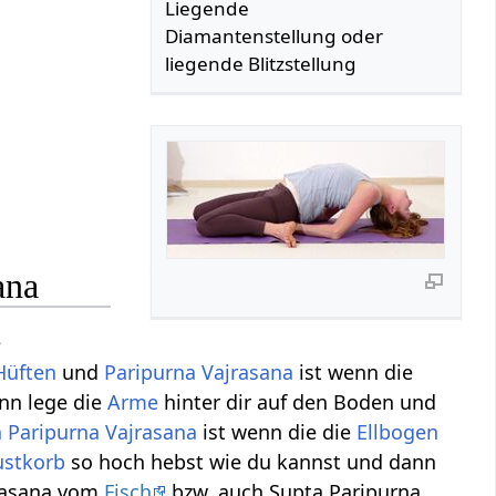
Liegende
Diamantenstellung oder
liegende Blitzstellung
ana
e
Hüften
und
Paripurna
Vajrasana
ist wenn die
ann lege die
Arme
hinter dir auf den Boden und
a
Paripurna
Vajrasana
ist wenn die die
Ellbogen
ustkorb
so hoch hebst wie du kannst und dann
syasana vom
Fisch
bzw. auch Supta Paripurna