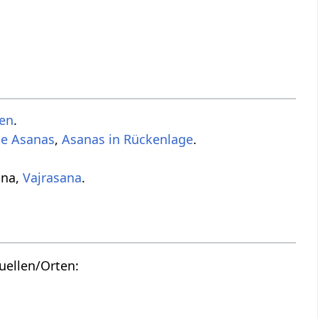
en
.
de Asanas
,
Asanas in Rückenlage
.
ana,
Vajrasana
.
uellen/Orten: