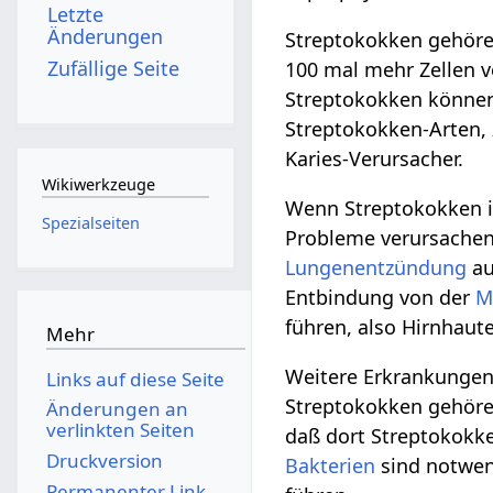
Letzte
Änderungen
Streptokokken gehöre
Zufällige Seite
100 mal mehr Zellen 
Streptokokken können
Streptokokken-Arten, 
Karies-Verursacher.
Wikiwerkzeuge
Wenn Streptokokken 
Spezialseiten
Probleme verursachen
Lungenentzündung
au
Entbindung von der
M
führen, also Hirnhau
Mehr
Weitere Erkrankungen 
Links auf diese Seite
Streptokokken gehöre
Änderungen an
verlinkten Seiten
daß dort Streptokok
Druckversion
Bakterien
sind notwen
Permanenter Link