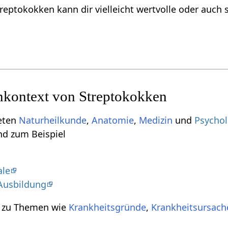
treptokokken kann dir vielleicht wertvolle oder auch
kontext von Streptokokken
ieten
Naturheilkunde
,
Anatomie
,
Medizin
und
Psychol
nd zum Beispiel
ale
Ausbildung
t zu Themen wie
Krankheitsgründe
,
Krankheitsursach