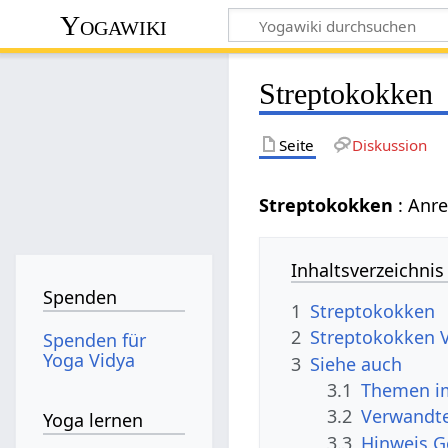
Yogawiki
Streptokokken
Seite
Diskussion
Streptokokken
: Anr
Inhaltsverzeichnis
Spenden
1
Streptokokken
2
Streptokokken 
Spenden für
Yoga Vidya
3
Siehe auch
3.1
Themen im
3.2
Verwandte
Yoga lernen
3.3
Hinweis 