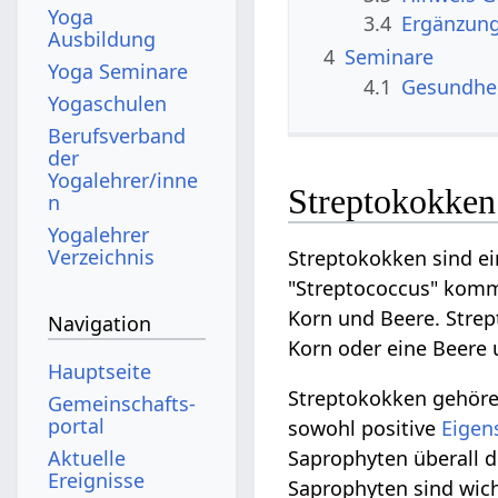
Yoga
3.4
Ergänzun
Ausbildung
4
Seminare
Yoga Seminare
4.1
Gesundhe
Yogaschulen
Berufsverband
der
Yogalehrer/inne
Streptokokken
n
Yogalehrer
Verzeichnis
Streptokokken sind ei
"Streptococcus" kommt
Korn und Beere. Strep
Navigation
Korn oder eine Beere 
Hauptseite
Streptokokken gehöre
Gemeinschafts­
portal
sowohl positive
Eigen
Aktuelle
Saprophyten überall d
Ereignisse
Saprophyten sind wich