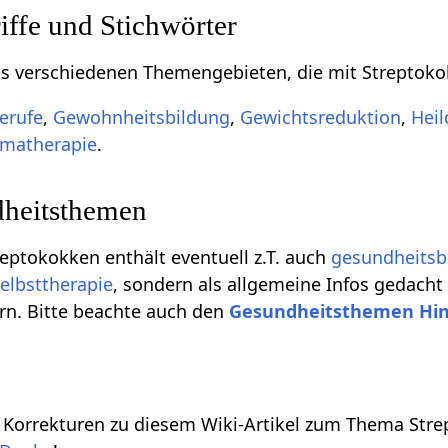
ffe und Stichwörter
aus verschiedenen Themengebieten, die mit Streptok
erufe
,
Gewohnheitsbildung
,
Gewichtsreduktion
,
Heil
imatherapie
.
heitsthemen
reptokokken enthält eventuell z.T. auch
gesundheits
elbsttherapie
, sondern als allgemeine Infos gedacht
rn. Bitte beachte auch den
Gesundheitsthemen Hi
 Korrekturen zu diesem Wiki-Artikel zum Thema Stre