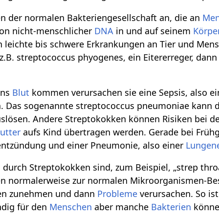
n der normalen Bakteriengesellschaft an, die an
Men
von nicht-menschlicher
DNA
in und auf seinem
Körpe
 leichte bis schwere Erkrankungen an Tier und Mens
z.B. streptococcus phyogenes, ein Eitererreger, da
ins
Blut
kommen verursachen sie eine Sepsis, also ein
. Das sogenannte streptococcus pneumoniae kann 
slösen. Andere Streptokokken können Risiken bei d
utter
aufs Kind übertragen werden. Gerade bei Früh
tentzündung und einer Pneumonie, also einer
Lungen
durch Streptokokken sind, zum Beispiel, „strep thro
n normalerweise zur normalen Mikroorganismen-Bes
ken zunehmen und dann
Probleme
verursachen. So ist
dig für den
Menschen
aber manche
Bakterien
könne