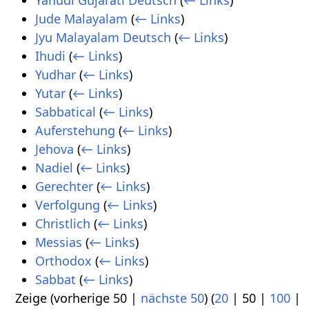
Yahudi Gujarati Deutsch
(
← Links
)
Jude Malayalam
(
← Links
)
Jyu Malayalam Deutsch
(
← Links
)
Ihudi
(
← Links
)
Yudhar
(
← Links
)
Yutar
(
← Links
)
Sabbatical
(
← Links
)
Auferstehung
(
← Links
)
Jehova
(
← Links
)
Nadiel
(
← Links
)
Gerechter
(
← Links
)
Verfolgung
(
← Links
)
Christlich
(
← Links
)
Messias
(
← Links
)
Orthodox
(
← Links
)
Sabbat
(
← Links
)
Zeige (
vorherige 50
|
nächste 50
) (
20
|
50
|
100
|