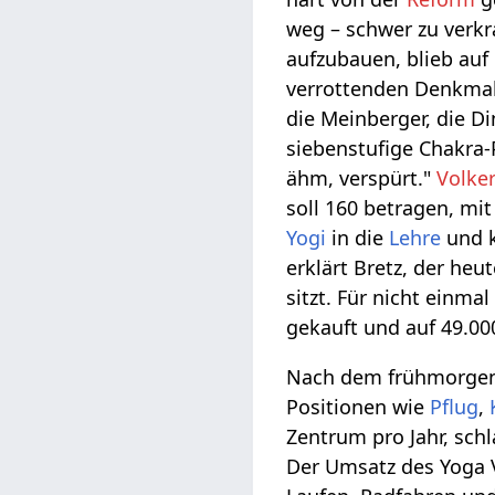
weg – schwer zu verkr
aufzubauen, blieb auf
verrottenden Denkmal 
die Meinberger, die D
siebenstufige Chakra-
ähm, verspürt."
Volke
soll 160 betragen, mi
Yogi
in die
Lehre
und k
erklärt Bretz, der heu
sitzt. Für nicht einm
gekauft und auf 49.0
Nach dem frühmorge
Positionen wie
Pflug
,
Zentrum pro Jahr, sc
Der Umsatz des Yoga Vi