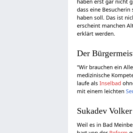
haben erst gar nicht g
dass eine Besucherin
haben soll. Das ist n
erscheint manchen Alt
erklärt werden.
Der Bürgermeist
"Wir brauchen ein All
medizinische Kompete
laufe als
Inselbad
ohn
mit einem leichten
Se
Sukadev Volker 
Weil es in Bad Meinbe
hart von der
Reform
ge