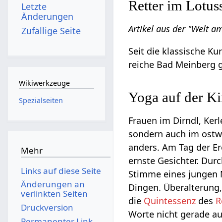
Retter im Lotuss
Letzte
Änderungen
Artikel aus der "Welt a
Zufällige Seite
Seit die klassische Ku
reiche Bad Meinberg g
Wikiwerkzeuge
Yoga auf der K
Spezialseiten
Frauen im Dirndl, Kerl
sondern auch im ostwe
anders. Am Tag der Er
Mehr
ernste Gesichter. Durc
Links auf diese Seite
Stimme eines jungen 
Änderungen an
Dingen. Überalterung
verlinkten Seiten
die
Quintessenz
des
R
Druckversion
Worte nicht gerade au
Permanenter Link