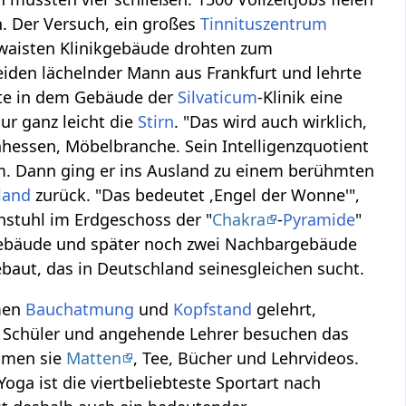
n. Der Versuch, ein großes
Tinnituszentrum
erwaisten Klinikgebäude drohten zum
iden lächelnder Mann aus Frankfurt und lehrte
nte in dem Gebäude der
Silvaticum
-Klinik eine
ur ganz leicht die
Stirn
. "Das wird auch wirklich,
hessen, Möbelbranche. Sein Intelligenzquotient
um. Dann ging er ins Ausland zu einem berühmten
land
zurück. "Das bedeutet ,Engel der Wonne'",
ehstuhl im Erdgeschoss der "
Chakra
-
Pyramide
"
nikgebäude und später noch zwei Nachbargebäude
baut, das in Deutschland seinesgleichen sucht.
men
Bauchatmung
und
Kopfstand
gelehrt,
Schüler und angehende Lehrer besuchen das
ommen sie
Matten
, Tee, Bücher und Lehrvideos.
oga ist die viertbeliebteste Sportart nach