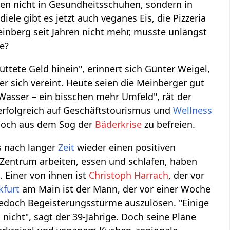
en nicht in Gesundheitsschuhen, sondern in
ele gibt es jetzt auch veganes Eis, die Pizzeria
einberg seit Jahren nicht mehr, musste unlängst
e?
üttete Geld hinein", erinnert sich Günter Weigel,
er sich vereint. Heute seien die Meinberger gut
 Wasser – ein bisschen mehr Umfeld", rät der
 erfolgreich auf Geschäftstourismus und
Wellness
 noch aus dem Sog der
Bäderkrise
zu befreien.
s nach langer
Zeit
wieder einen positiven
Zentrum arbeiten, essen und schlafen, haben
 Einer von ihnen ist
Christoph Harrach
, der vor
kfurt
am Main ist der Mann, der vor einer Woche
 jedoch Begeisterungsstürme auszulösen. "Einige
icht", sagt der 39-Jährige. Doch seine Pläne