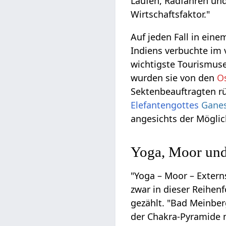
Laufen, Radfahren un
Wirtschaftsfaktor."
Auf jeden Fall in eine
Indiens verbuchte im
wichtigste Tourismuse
wurden sie von den
O
Sektenbeauftragten r
Elefantengottes
Gane
angesichts der Möglich
Yoga, Moor und
"Yoga – Moor – Extern
zwar in dieser Reihenf
gezählt. "Bad Meinber
der Chakra-Pyramide m