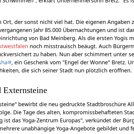
d Schwimmen", erklärt Unternehmersohn Bretz. "Es i
m Ort, der sonst nicht viel hat. Die eigenen Angaben
 vergangenen Jahr 85.000 Übernachtungen und ist da
inrichtung von Bad Meinberg. Als die ersten Yogis 
stwestfalen
noch misstrauisch beäugt. Auch Bürgerme
ückversichert zu haben. Nun aber schimmert unter s
sha
, ein Geschenk vom "Engel der Wonne" Bretz. Und
keiten, die sich seiner Stadt nun plötzlich eröffnen.
 Externsteine
steine" bewirbt die neu gedruckte Stadtbroschüre All
olge. Die Tage des alten, kompromissbehafteten Stadt
g ist das Yoga-Zentrum Europas", verkündet der Bürg
ehrere unabhängige Yoga-Angebote gebildet und fernö