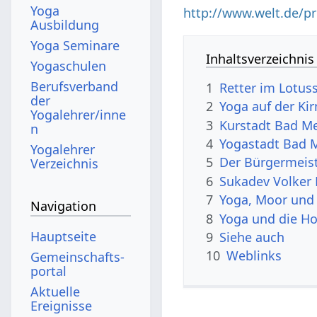
Yoga
http://www.welt.de/pr
Ausbildung
Yoga Seminare
Inhaltsverzeichnis
Yogaschulen
Berufsverband
1
Retter im Lotuss
der
2
Yoga auf der Ki
Yogalehrer/inne
3
Kurstadt Bad M
n
4
Yogastadt Bad 
Yogalehrer
5
Der Bürgermeist
Verzeichnis
6
Sukadev Volker 
7
Yoga, Moor und 
Navigation
8
Yoga und die Ho
Hauptseite
9
Siehe auch
10
Weblinks
Gemeinschafts­
portal
Aktuelle
Ereignisse