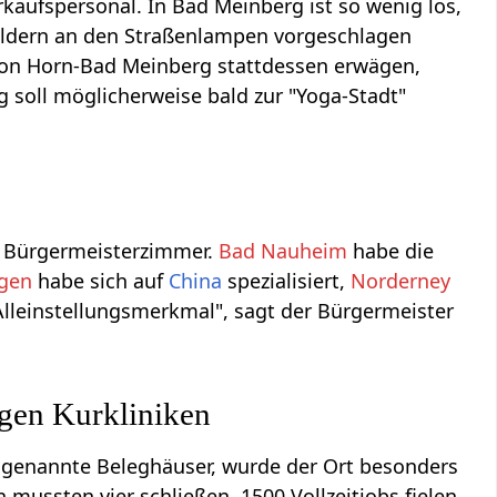
erkaufspersonal. In Bad Meinberg ist so wenig los,
eldern an den Straßenlampen vorgeschlagen
 von Horn-Bad Meinberg stattdessen erwägen,
soll möglicherweise bald zur "Yoga-Stadt"
 Bürgermeisterzimmer.
Bad Nauheim
habe die
ngen
habe sich auf
China
spezialisiert,
Norderney
Alleinstellungsmerkmal", sagt der Bürgermeister
igen Kurkliniken
sogenannte Beleghäuser, wurde der Ort besonders
mussten vier schließen. 1500 Vollzeitjobs fielen