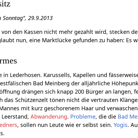
itz
m Sonntag", 29.9.2013
r von den Kassen nicht mehr gezahlt wird, stecken de
laubt nun, eine Marktlücke gefunden zu haben: Es wi
irmes
e in Lederhosen. Karussells, Kapellen und fässerweise
stfälischen Bad Meinberg der alljährliche Höhepunk
öffnung drängen sich knapp 200 Bürger an langen, f
h das Schützenzelt tönen nicht die vertrauten Klänge
Mannes mit kurz geschorenem Haar und verwaschen-
, Leerstand,
Abwanderung
.
Probleme
, die die
Bad Me
edners
, sollen nun Leute wie er selbst sein.
Yogis
. A
s.