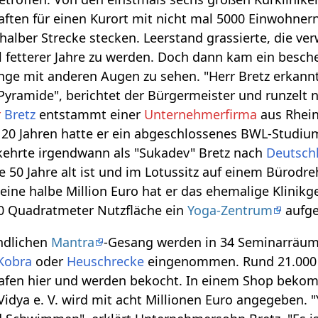
aften für einen Kurort mit nicht mal 5000 Einwohner
 halber Strecke stecken. Leerstand grassierte, die v
fetterer Jahre zu werden. Doch dann kam ein besche
inge mit anderen Augen zu sehen. "Herr Bretz erkan
Pyramide", berichtet der Bürgermeister und runzelt n
r
Bretz
entstammt einer
Unternehmerfirma
aus Rhein
t 20 Jahren hatte er ein abgeschlossenes BWL-Studi
ehrte irgendwann als "Sukadev" Bretz nach
Deutsch
te 50 Jahre alt ist und im Lotussitz auf einem Bürodr
al eine halbe Million Euro hat er das ehemalige Kli
00 Quadratmeter Nutzfläche ein
Yoga-Zentrum
aufge
ndlichen
Mantra
-Gesang werden in 34 Seminarräu
Kobra
oder
Heuschrecke
eingenommen. Rund 21.000 
hlafen hier und werden bekocht. In einem Shop bek
dya e. V. wird mit acht Millionen Euro angegeben. "Y