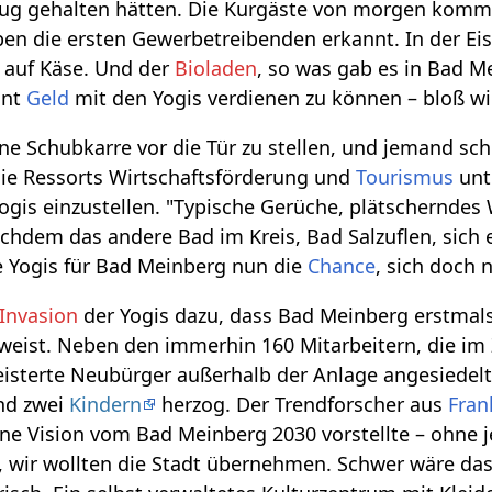
zug gehalten hätten. Die Kurgäste von morgen komm
en die ersten Gewerbetreibenden erkannt. In der Eisdi
 auf Käse. Und der
Bioladen
, so was gab es in Bad M
int
Geld
mit den Yogis verdienen zu können – bloß wi
ne Schubkarre vor die Tür zu stellen, und jemand sch
ie Ressorts Wirtschaftsförderung und
Tourismus
unt
Yogis einzustellen. "Typische Gerüche, plätscherndes
achdem das andere Bad im Kreis, Bad Salzuflen, sich
ie Yogis für Bad Meinberg nun die
Chance
, sich doch
Invasion
der Yogis dazu, dass Bad Meinberg erstmal
eist. Neben den immerhin 160 Mitarbeitern, die im 
isterte Neubürger außerhalb der Anlage angesiedelt.
und zwei
Kindern
herzog. Der Trendforscher aus
Fran
ine Vision vom Bad Meinberg 2030 vorstellte – ohne
 wir wollten die Stadt übernehmen. Schwer wäre das n