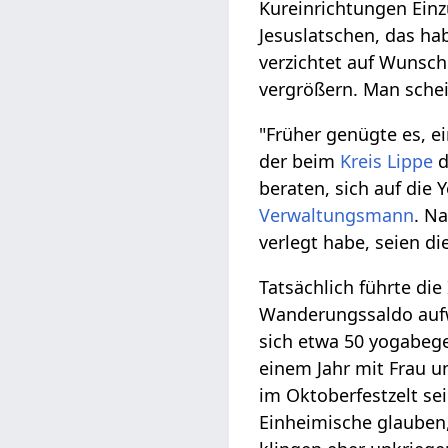
Kureinrichtungen Ein
Jesuslatschen, das hab
verzichtet auf Wunsch
vergrößern. Man sche
"Früher genügte es, ei
der beim
Kreis Lippe
d
beraten, sich auf die 
Verwaltungsmann
. N
verlegt habe, seien d
Tatsächlich führte die
Wanderungssaldo aufw
sich etwa 50 yogabege
einem Jahr mit Frau 
im Oktoberfestzelt se
Einheimische glauben,