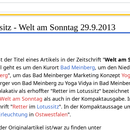
sitz - Welt am Sonntag 29.9.2013
t der Titel eines Artikels in der Zeitschrift "
Welt am 
el geht es um den Kurort
Bad Meinberg
, um den Nied
erg
", um das Bad Meinberger Marketing Konzept
Yog
rger von Bad Meinberg zu Yoga Vidya in Bad Meinbe
plakativ als erhoffter "Retter im Lotussitz" bezeichnet
Welt am Sonntag
als auch in der Kompaktausgabe. I
rift "
Retter
im
Lotussitz
". In der Kompaktaussage umf
Erleuchtung
in
Ostwestfalen
".
 der Originalartikel ist/war zu finden unter