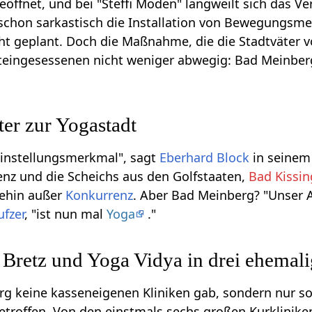
eöffnet, und bei "Steffi Moden" langweilt sich das V
 schon sarkastisch die Installation von Bewegungsm
icht geplant. Doch die Maßnahme, die die Stadtväter
eingesessenen nicht weniger abwegig: Bad Meinberg 
er zur Yogastadt
einstellungsmerkmal", sagt
Eberhard Block
in seinem
nz und die Scheichs aus den Golfstaaten,
Bad Kissi
ehin außer
Konkurrenz
. Aber Bad Meinberg? "Unser 
ufzer
, "ist nun mal
Yoga
."
Bretz und Yoga Vidya in drei ehemal
rg keine kasseneigenen Kliniken gab, sondern nur 
troffen. Von den einstmals sechs großen Kurkliniken 