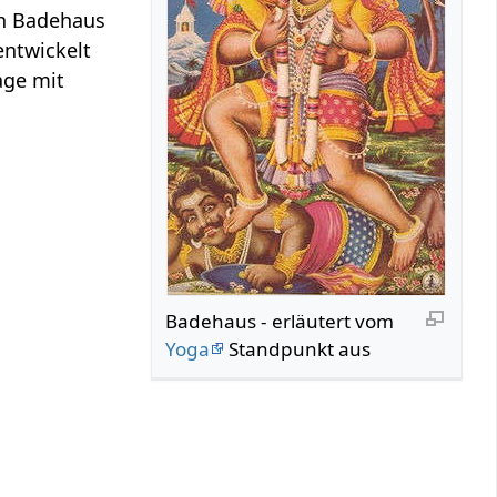
ch Badehaus
entwickelt
age mit
Badehaus‏‎ - erläutert vom
Yoga
Standpunkt aus