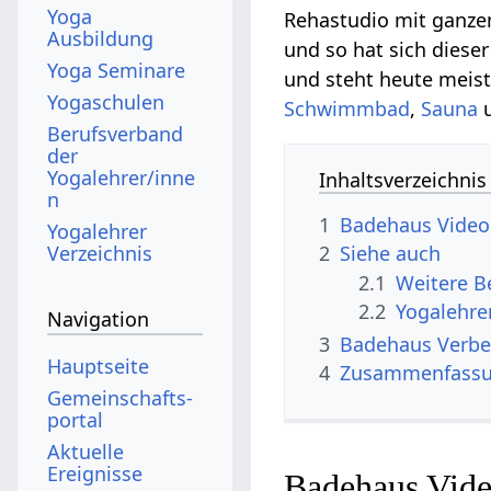
Yoga
Rehastudio mit ganz
Ausbildung
und so hat sich diese
Yoga Seminare
und steht heute meist
Yogaschulen
Schwimmbad
,
Sauna
u
Berufsverband
der
Yogalehrer/inne
Inhaltsverzeichnis
n
1
Badehaus‏‎ Video
Yogalehrer
Verzeichnis
2
Siehe auch
2.1
2.2
Yogalehre
Navigation
3
Badehau
Hauptseite
4
Zusammenfass
Gemeinschafts­
portal
Aktuelle
Ereignisse
Badehaus‏‎ V