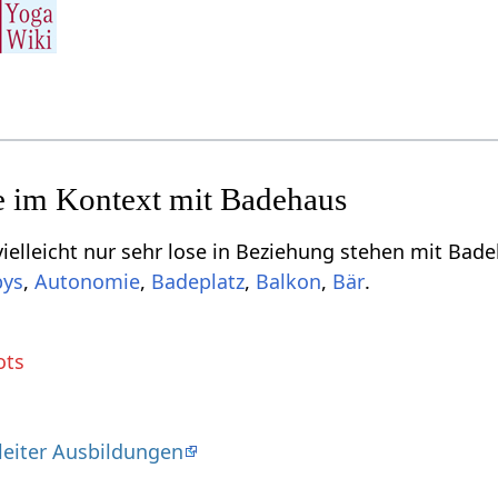
r sehr lose in Beziehung stehen mit Badehaus‏‎, aber dich vielleicht interessieren
bys
,
,
,
,
.
ots
leiter Ausbildungen