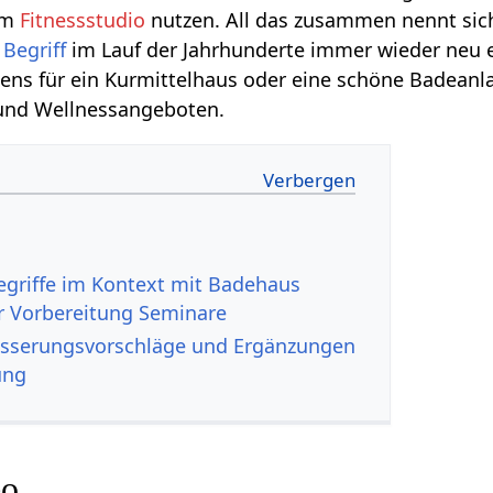
em
Fitnessstudio
nutzen. All das zusammen nennt si
r
Begriff
im Lauf der Jahrhunderte immer wieder neu 
ens für ein Kurmittelhaus oder eine schöne Badeanl
nd Wellnessangeboten.
r Vorbereitung Seminare
s‏‎ Verbesserungsvorschläge und Ergänzungen
ung
ideo