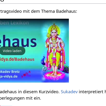
Hier findest du ein Vortragsvideo mit dem Thema Badehaus‏‎:
Video laden
Erfahre einiges über Badehaus‏‎ in diesem Kurzvideo.
Sukadev
interpretiert 
erlegungen mit ein.