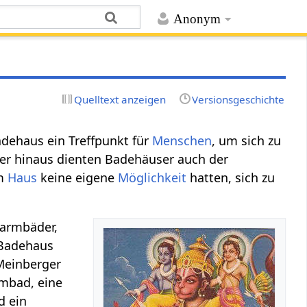
Anonym
Quelltext anzeigen
Versionsgeschichte
dehaus ein Treffpunkt für
Menschen
, um sich zu
ber hinaus dienten Badehäuser auch der
em
Haus
keine eigene
Möglichkeit
hatten, sich zu
Warmbäder,
 Badehaus
Meinberger
mmbad, eine
d ein