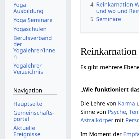
4
Reinkarnation W
Yoga
Ausbildung
und wo und Rei
5
Seminare
Yoga Seminare
Yogaschulen
Berufsverband
der
Reinkarnation 
Yogalehrer/inne
n
Yogalehrer
Es gibt mehrere Ebene
Verzeichnis
„Wie funktioniert da
Navigation
Die Lehre von
Karma
Hauptseite
Sinne von
Psyche
,
Te
Gemeinschafts­
portal
Astralkörper
mit
Persö
Aktuelle
Ereignisse
Im Moment der
Empfä