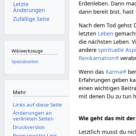
Erdenleben. Dann mach
Letzte
Änderungen
dann bereit bist, has
Zufällige Seite
Nach dem Tod gehst Du
letzten
Leben
gemacht 
die nächsten Leben. Vi
andere
spirituelle
Asp
Wikiwerkzeuge
Reinkarnation
verabr
Spezialseiten
Wenn das
Karma
ber
Erfahrungen geben ka
einen wichtigen Beitr
Mehr
mit denen Du zu tun h
Links auf diese Seite
Änderungen an
Wie geht das mit de
verlinkten Seiten
Druckversion
Letztlich musst du nic
Permanenter Link