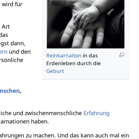
 wird für
 Art
das
egst dann,
ern
und den
Reinkarnation
in das
rsönliche
Erdenleben durch die
Geburt
nschen
,
chliche und zwischenmenschliche
Erfahrung
karnationen haben.
fahrungen zu machen. Und das kann auch mal ein