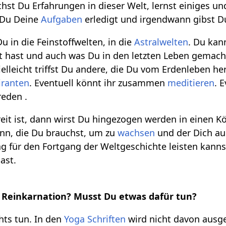
st Du Erfahrungen in dieser Welt, lernst einiges u
t Du Deine
Aufgaben
erledigt und irgendwann gibst D
 in die Feinstoffwelten, in die
Astralwelten
. Du kan
hast und auch was Du in den letzten Leben gemacht 
elleicht triffst Du andere, die Du vom Erdenleben her
iranten
. Eventuell könnt ihr zusammen
meditieren
. 
eden .
eit ist, dann wirst Du hingezogen werden in einen Kör
nn, die Du brauchst, um zu
wachsen
und der Dich auc
ag für den Fortgang der Weltgeschichte leisten kan
ast.
r Reinkarnation? Musst Du etwas dafür tun?
hts tun. In den
Yoga Schriften
wird nicht davon ausg