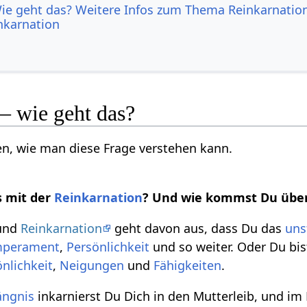
ie geht das? Weitere Infos zum Thema Reinkarnati
nkarnation
– wie geht das?
n, wie man diese Frage verstehen kann.
s mit der
Reinkarnation
? Und wie kommst Du über
und
Reinkarnation
geht davon aus, dass Du das
uns
mperament
,
Persönlichkeit
und so weiter. Oder Du bis
nlichkeit
,
Neigungen
und
Fähigkeiten
.
ngnis
inkarnierst Du Dich in den Mutterleib, und i