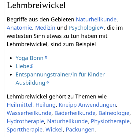
Lehmbreiwickel
Begriffe aus den Gebieten
Naturheilkunde
,
Anatomie
,
Medizin
und
Psychologie
, die im
weitesten Sinn etwas zu tun haben mit
Lehmbreiwickel, sind zum Beispiel
Yoga Bonn
Liebe
Entspannungstrainer/in für Kinder
Ausbildung
Lehmbreiwickel gehört zu Themen wie
Heilmittel
,
Heilung
,
Kneipp Anwendungen
,
Wasserheilkunde
,
Bäderheilkunde
,
Balneologie
,
Hydrotherapie
,
Naturheilkunde
,
Physiotherapie
,
Sporttherapie
,
Wickel
,
Packungen
.