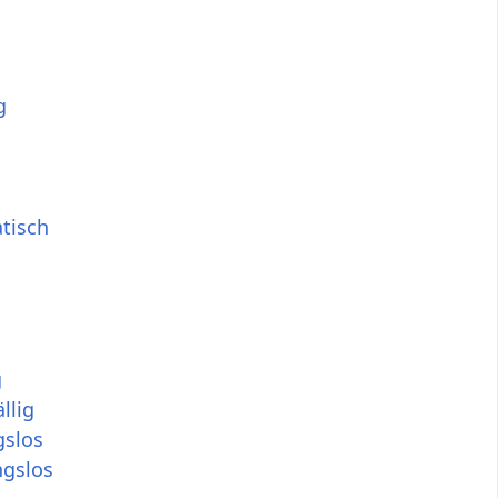
g
tisch
g
llig
slos
gslos