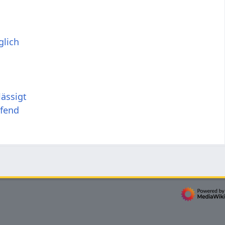
lich
ässigt
afend