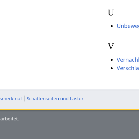
U
Unbeweg
V
Vernachl
Verschl
itsmerkmal
Schattenseiten und Laster
arbeitet.