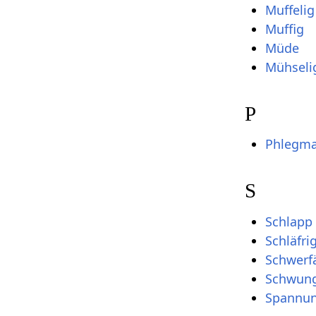
Muffelig
Muffig
Müde
Mühseli
P
Phlegma
S
Schlapp
Schläfri
Schwerfä
Schwung
Spannun