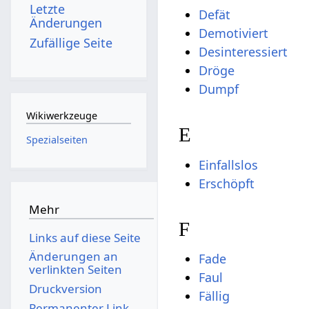
Letzte
Defät
Änderungen
Demotiviert
Zufällige Seite
Desinteressiert
Dröge
Dumpf
Wikiwerkzeuge
E
Spezialseiten
Einfallslos
Erschöpft
Mehr
F
Links auf diese Seite
Änderungen an
Fade
verlinkten Seiten
Faul
Druckversion
Fällig
Permanenter Link