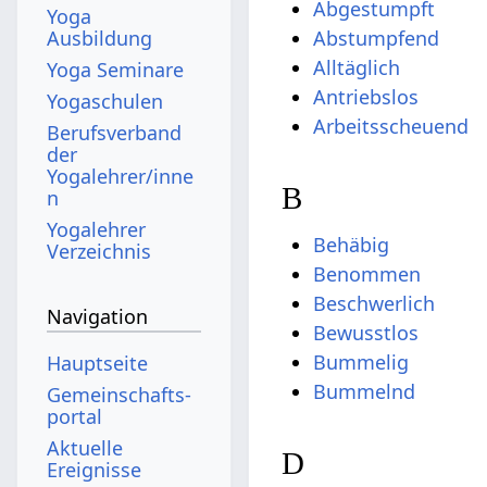
Abgestumpft
Yoga
Abstumpfend
Ausbildung
Alltäglich
Yoga Seminare
Antriebslos
Yogaschulen
Arbeitsscheuend
Berufsverband
der
Yogalehrer/inne
B
n
Yogalehrer
Behäbig
Verzeichnis
Benommen
Beschwerlich
Navigation
Bewusstlos
Bummelig
Hauptseite
Bummelnd
Gemeinschafts­
portal
Aktuelle
D
Ereignisse