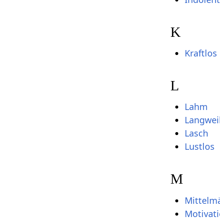
K
Kraftlos
L
Lahm
Langwei
Lasch
Lustlos
M
Mittelm
Motivati