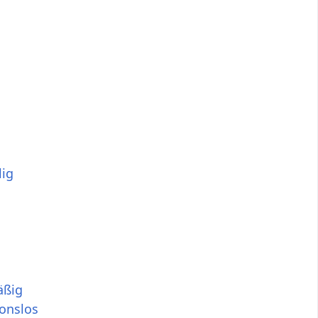
lig
äßig
onslos